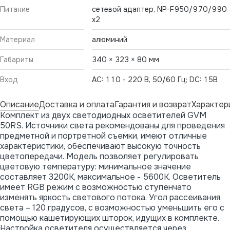
Питание
сетевой адаптер, NP-F950/970/990
х2
Материал
алюминий
Габариты
340 × 323 × 80 мм
Вход
AC: 110 - 220 В, 50/60 Гц; DC: 15В
Описание
Доставка и оплата
Гарантия и возврат
Характер
Комплект из двух светодиодных осветителей GVM
50RS. Источники света рекомендованы для проведения
предметной и портретной съемки, имеют отличные
характеристики, обеспечивают высокую точность
цветопередачи. Модель позволяет регулировать
цветовую температуру: минимальное значение
составляет 3200К, максимальное - 5600К. Осветитель
имеет RGB режим с возможностью ступенчато
изменять яркость светового потока. Угол рассеивания
света – 120 градусов, с возможностью уменьшить его с
помощью кашетирующих шторок, идущих в комплекте.
Настройка осветителя осуществляется через