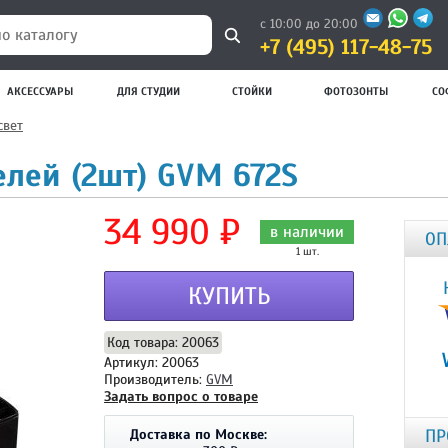
с 10:00 до 20:00
+7 (495) 117-48-75
 каталогу
АКСЕССУАРЫ
ДЛЯ СТУДИИ
СТОЙКИ
ФОТОЗОНТЫ
СО
свет
елей (2шт) GVM 672S
34 990 ₽
в наличии
ОП
1 шт.
КУПИТЬ
Код товара: 20063
Артикул: 20063
Производитель:
GVM
Задать вопрос о товаре
ПР
Доставка по Москве: