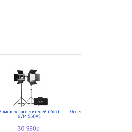
Комплект осветителей (2шт)
Осветитель GVM 800D-RGB
GVM 560AS
10 990р.
30 990р.