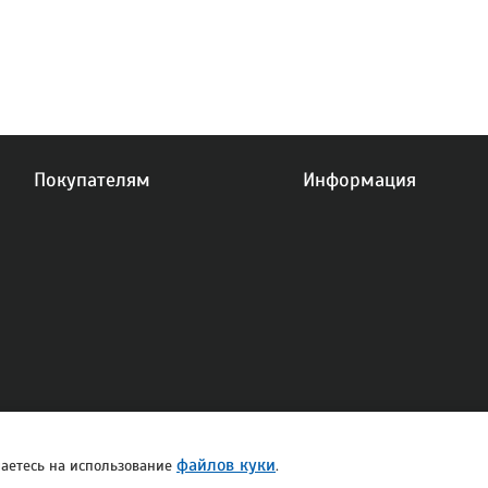
Покупателям
Информация
Публичная оферта
Политика конфиденциальности
для фотостудий
файлов куки
ашаетесь на использование
.