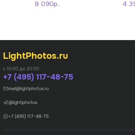
8 090р.
4 3
LightPhotos.ru
с 10:00 до 20:00
+7 (495) 117-48-75
mail@lightphotos.ru
@lightphotos
+7 (495) 117-48-75