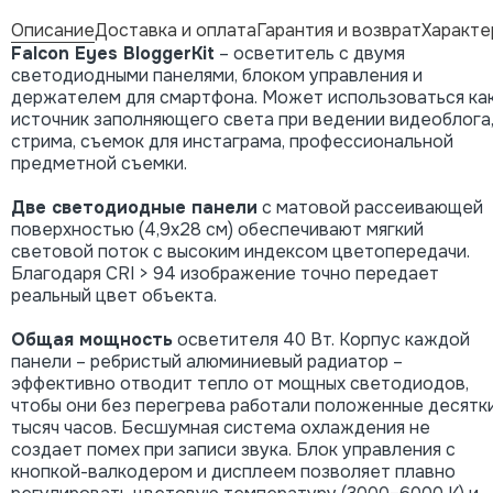
Описание
Доставка и оплата
Гарантия и возврат
Характе
Falcon Eyes BloggerKit
– осветитель с двумя
светодиодными панелями, блоком управления и
держателем для смартфона. Может использоваться ка
источник заполняющего света при ведении видеоблога
стрима, съемок для инстаграма, профессиональной
предметной съемки.
Две светодиодные панели
с матовой рассеивающей
поверхностью (4,9х28 см) обеспечивают мягкий
световой поток с высоким индексом цветопередачи.
Благодаря CRI > 94 изображение точно передает
реальный цвет объекта.
Общая мощность
осветителя 40 Вт. Корпус каждой
панели – ребристый алюминиевый радиатор –
эффективно отводит тепло от мощных светодиодов,
чтобы они без перегрева работали положенные десятк
тысяч часов. Бесшумная система охлаждения не
создает помех при записи звука. Блок управления с
кнопкой-валкодером и дисплеем позволяет плавно