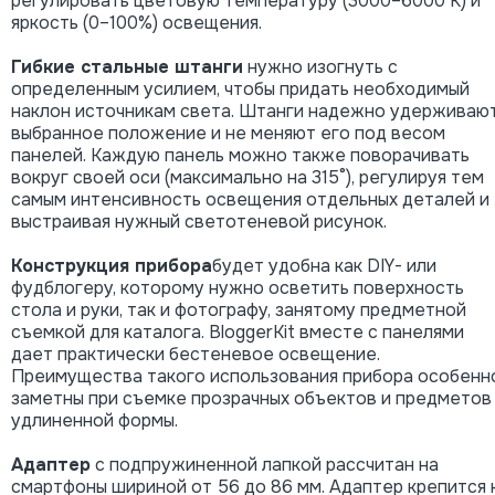
регулировать цветовую температуру (3000–6000 К) и
яркость (0–100%) освещения.
Гибкие стальные штанги
нужно изогнуть с
определенным усилием, чтобы придать необходимый
наклон источникам света. Штанги надежно удерживаю
выбранное положение и не меняют его под весом
панелей. Каждую панель можно также поворачивать
вокруг своей оси (максимально на 315°), регулируя тем
самым интенсивность освещения отдельных деталей и
выстраивая нужный светотеневой рисунок.
Конструкция прибора
будет удобна как DIY- или
фудблогеру, которому нужно осветить поверхность
стола и руки, так и фотографу, занятому предметной
съемкой для каталога. BloggerKit вместе с панелями
дает практически бестеневое освещение.
Преимущества такого использования прибора особенн
заметны при съемке прозрачных объектов и предметов
удлиненной формы.
Адаптер
с подпружиненной лапкой рассчитан на
смартфоны шириной от 56 до 86 мм. Адаптер крепится 