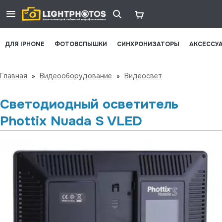
ДЛЯ IPHONE
ФОТОВСПЫШКИ
СИНХРОНИЗАТОРЫ
АКСЕССУ
Главная
»
Видеооборудование
»
Видеосвет
Светодиодный осветитель
Phottix Nuada S VLED