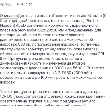
Артикул
P-81420
Описание
Доставка и оплата
Гарантия и возврат
Отзывы (0
Светодиодный осветитель (световая панель) Phottix
Nuada S VLED выполнен в корпусе из ударопрочного
пластика размером 192x128x30 мм и предназначен для
освещения объекта съемки потоком яркого и
равномерного рассеянного света с максимальной
яркостью 830 лк. Использование высококачественных
светодиодов гарантирует надежность осветителя и
обеспечивает отличную цветопередачу с индексом CRI
95+. Предусмотрена возможность плавного
диммирования яркости и изменения цветовой
температуры в диапазоне от 3300K до 5600К. Питается
осветитель от аккумулятора NP-F550 (2000mAh),
обеспечивающего до 100 мин. работы на максимальной
яркости.
Также предусмотрено питание от сетевого адаптера
12V DC (приобретается отдельно). Кронштейн крепления
осветителя на "горячий башмак" поддерживает его
наклон и поворот; большой цифровой дисплей,