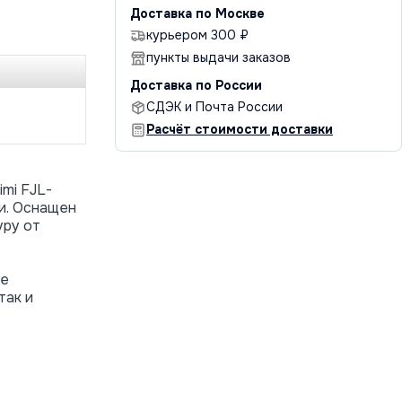
Доставка по Москве
курьером 300 ₽
пункты выдачи заказов
Доставка по России
СДЭК и Почта России
Расчёт стоимости доставки
mi FJL-
и. Оснащен
уру от
же
так и