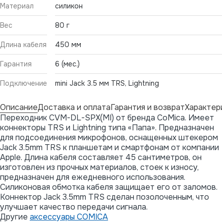
Материал
силикон
Вес
80 г
Длина кабеля
450 мм
Гарантия
6 (мес.)
Подключение
mini Jack 3.5 мм TRS, Lightning
Описание
Доставка и оплата
Гарантия и возврат
Характер
Переходник CVM-DL-SPX(MI) от бренда CoMica. Имеет
коннекторы TRS и Lightning типа «Папа». Предназначен
для подсоединения микрофонов, оснащенных штекером
Jack 3.5mm TRS к планшетам и смартфонам от компании
Apple. Длина кабеля составляет 45 сантиметров, он
изготовлен из прочных материалов, стоек к износу,
предназначен для ежедневного использования.
Силиконовая обмотка кабеля защищает его от заломов.
Коннектор Jack 3.5mm TRS сделан позолоченным, что
улучшает качество передачи сигнала.
Другие
аксессуары COMICA