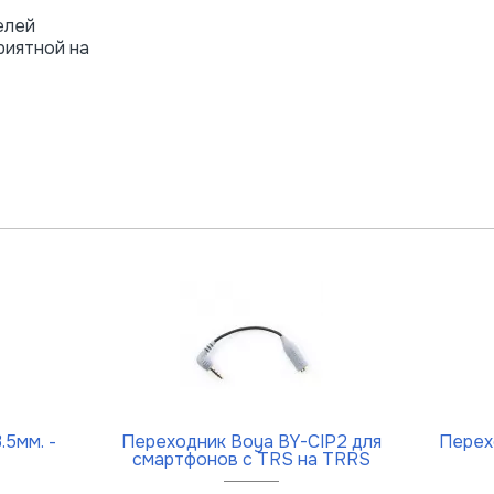
елей
риятной на
5мм. -
Переходник Boya BY-CIP2 для
Перех
смартфонов с TRS на TRRS