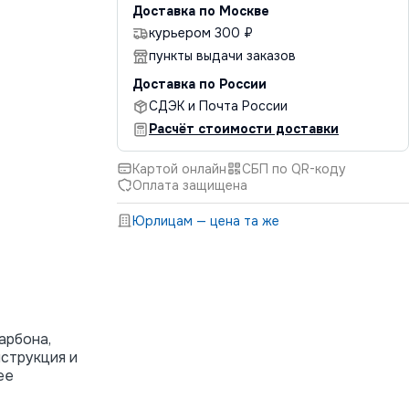
Доставка по Москве
курьером 300 ₽
пункты выдачи заказов
Доставка по России
СДЭК и Почта России
Расчёт стоимости доставки
Картой онлайн
СБП по QR-коду
Оплата защищена
Юрлицам — цена та же
арбона,
нструкция и
ее