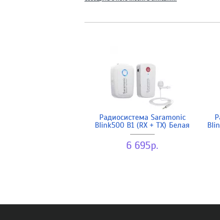
Радиосистема Saramonic
Р
Blink500 B1 (RX + TX) Белая
Bli
6 695р.