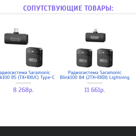
СОПУТСТВУЮЩИЕ ТОВАРЫ:
адиосистема Saramonic
Радиосистема Saramonic
nk100 B5 (TX+RXUC) Type-C
Blink100 B4 (2TX+RXDI) Lightning
8 268р.
11 661р.