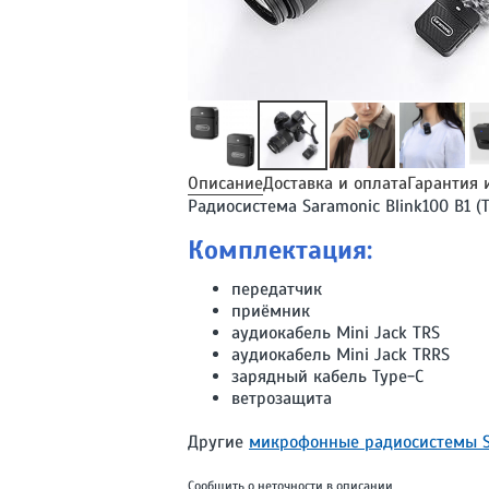
Описание
Доставка и оплата
Гарантия 
Радиосистема Saramonic Blink100 B1 
Комплектация:
передатчик
приёмник
аудиокабель Mini Jack TRS
аудиокабель Mini Jack TRRS
зарядный кабель Type-C
ветрозащита
Другие
микрофонные радиосистемы S
Сообщить о неточности в описании