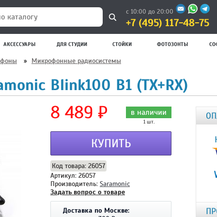
с 10:00 до 20:00
+7 (495) 117-48-75
 каталогу
АКСЕССУАРЫ
ДЛЯ СТУДИИ
СТОЙКИ
ФОТОЗОНТЫ
СО
офоны
»
Микрофонные радиосистемы
monic Blink100 B1 (TX+RX)
8 489 ₽
в наличии
ОП
1 шт.
КУПИТЬ
Код товара: 26057
Артикул: 26057
Производитель:
Saramonic
Задать вопрос о товаре
ПР
Доставка по Москве: