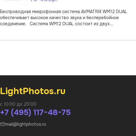
Беспроводная микрофонная система AVMATRIX WM12 DUAL
обеспечивает высокое качество звука и бесперебойное
соединение. Система WM12 DUAL состоит из двух
передатчиков (TX) и одного приемника (RX). Передача сигнала
В корзину
на большие расстояния до 100 м Три ступени регулировки
чувствитель …
LightPhotos.ru
с 10:00 до 20:00
+7 (495) 117-48-75
mail@lightphotos.ru