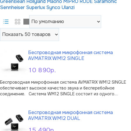
GreenBean
Hollyland
Maono
MIPRO
RODE
Saramonic
Sennheiser
Superlux
Synco
Ulanzi
Беспроводная микрофонная система
AVMATRIX WM12 SINGLE
10 890р.
Беспроводная микрофонная система AVMATRIX WM12 SINGLE
обеспечивает высокое качество звука и бесперебойное
соединение. Система WM12 SINGLE состоит из одного
передатчика (TX) и одного приемника (RX). Передача сигнала на
В корзину
большие расстояния до 100 м Три ступени регулировки
чувствит …
Беспроводная микрофонная система
AVMATRIX WM12 DUAL
15 490р.