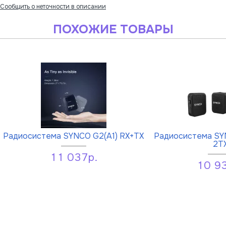
Сообщить о неточности в описании
ПОХОЖИЕ ТОВАРЫ
Радиосистема SYNCO G2(A1) RX+TX
Радиосистема SYN
2T
11 037р.
10 9