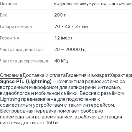
Питание
встроенный аккумулятор, фантомное
Вес
200 г
Габариты кейса
70 × 43 × 37 мм
Гарантия
12 (мес.)
Частотный диапазон
20 — 20000 Гц
Частота дискретизации
48 КГц
Описание
Доставка и оплата
Гарантия и возврат
Характер
Synco P1L (Lightning)
— компактная радиосистема со
встроенным микрофоном для записи речи, интервью,
видеоблогов и мобильной съёмки. Версия с разъёмом
Lightning предназначена для подключения к
совместимым устройствам с таким интерфейсом.
Беспроводная передача помогает свободно
перемещаться во время записи, а рабочая дистанция
системы достигает 150 м.