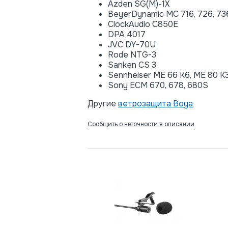
Azden SG(M)-1X
BeyerDynamic MC 716, 726, 736,
ClockAudio C850E
DPA 4017
JVC DY-70U
Rode NTG-3
Sanken CS 3
Sennheiser ME 66 K6, ME 80 K3
Sony ECM 670, 678, 680S
Другие
ветрозащита Boya
Сообщить о неточности в описании