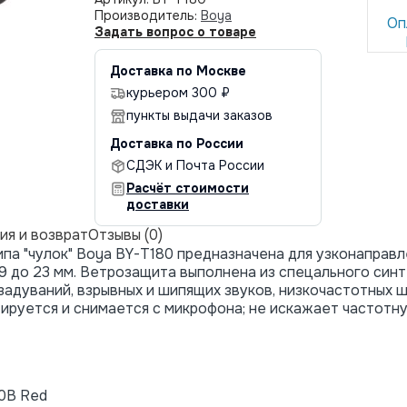
Производитель:
Boya
Оп
Задать вопрос о товаре
Доставка по Москве
курьером 300 ₽
пункты выдачи заказов
Доставка по России
СДЭК и Почта России
Расчёт стоимости
доставки
ия и возврат
Отзывы (0)
а "чулок" Boya BY-T180 предназначена для узконаправл
19 до 23 мм. Ветрозащита выполнена из спецального син
адуваний, взрывных и шипящих звуков, низкочастотных 
ируется и снимается с микрофона; не искажает частотн
0B Red