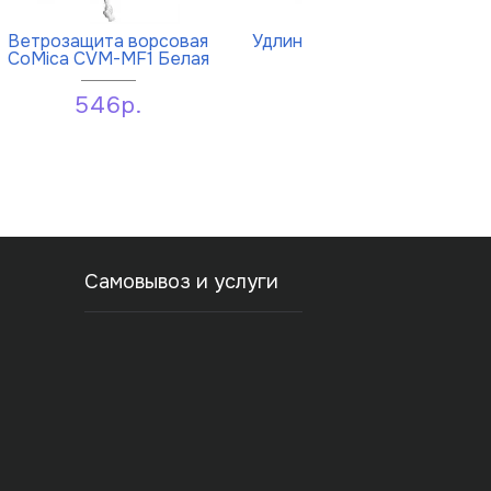
Ветрозащита ворсовая
Удлинитель корпуса RODE
CoMica CVM-MF1 Белая
Blimp Extension
546р.
9 269р.
Самовывоз и услуги