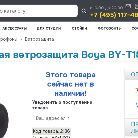
с 10:00 до 20:00
 каталогу
+7 (495) 117-4
АКСЕССУАРЫ
ДЛЯ СТУДИИ
СТОЙКИ
ФОТОЗОНТЫ
СО
крофоны
»
Ветрозащита
ая ветрозащита Boya BY-T1
Этого товара
О
сейчас нет в
наличии!
Уведомить о поступлении
товара
Отправить
П
Л
Код товара: 2136
Артикул: BY-T180