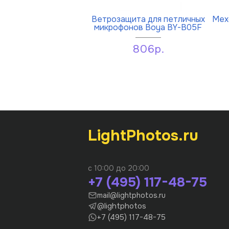
Ветрозащита для петличных
Мех
микрофонов Boya BY-B05F
806р.
LightPhotos.ru
с 10:00 до 20:00
+7 (495) 117-48-75
mail@lightphotos.ru
@lightphotos
+7 (495) 117-48-75