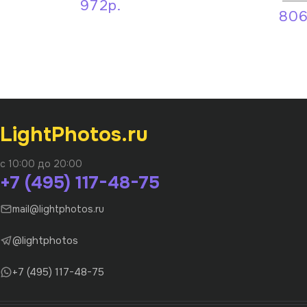
972р.
806
LightPhotos.ru
с 10:00 до 20:00
+7 (495) 117-48-75
mail@lightphotos.ru
@lightphotos
+7 (495) 117-48-75