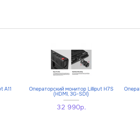
t A11
Операторский монитор Lilliput H7S
Операт
(HDMI, 3G-SDI)
32 990р.