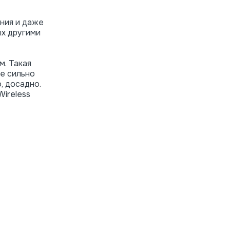
ения и даже
ых другими
м. Такая
е сильно
, досадно.
ireless