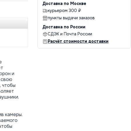
Доставка по Москве
курьером 300 ₽
пункты выдачи заказов
Доставка по России
СДЭК и Почта России
Расчёт стоимости доставки
е
ет
орон и
 свою
, чтобы
воляет
аушники.
ив камеры.
ваемого
чтобы