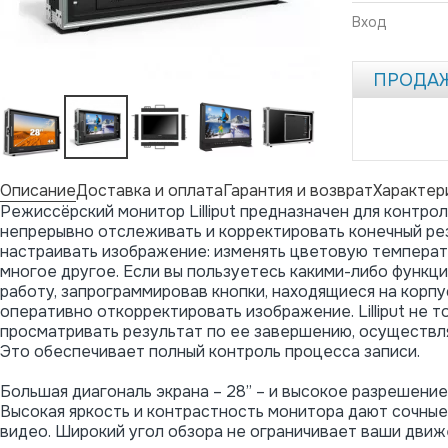
Вход
ПРОДА
Описание
Доставка и оплата
Гарантия и возврат
Характер
Режиссёрский монитор Lilliput предназначен для контро
непрерывно отслеживать и корректировать конечный ре
настраивать изображение: изменять цветовую температ
многое другое. Если вы пользуетесь какими-либо функци
работу, запрограммировав кнопки, находящиеся на корпу
оперативно откорректировать изображение. Lilliput не 
просматривать результат по ее завершению, осуществля
Это обеспечивает полный контроль процесса записи.
Большая диагональ экрана – 28’’ – и высокое разрешени
Высокая яркость и контрастность монитора дают сочные
видео. Широкий угол обзора не ограничивает ваши движе