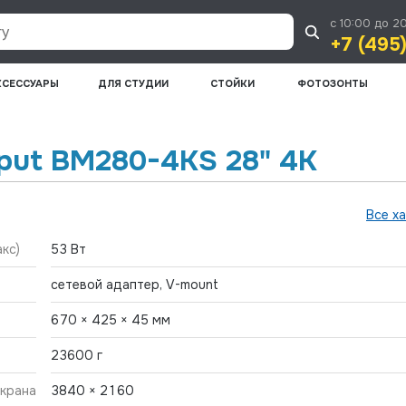
с 10:00 до 2
+7 (495
КСЕССУАРЫ
ДЛЯ СТУДИИ
СТОЙКИ
ФОТОЗОНТЫ
iput BM280-4KS 28" 4K
Все х
кс)
53 Вт
сетевой адаптер, V-mount
670 × 425 × 45 мм
23600 г
крана
3840 × 2160