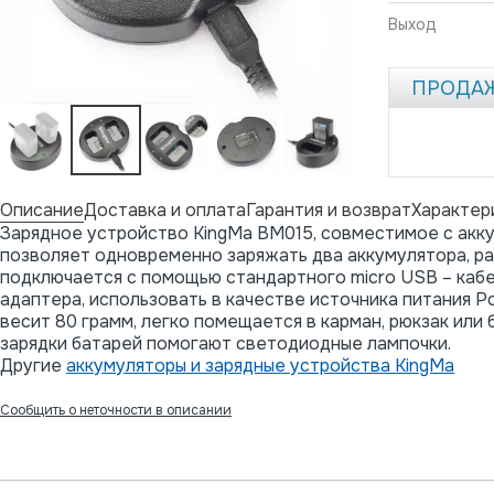
Выход
ПРОДА
Описание
Доставка и оплата
Гарантия и возврат
Характер
Зарядное устройство KingMa BM015, совместимое с акк
позволяет одновременно заряжать два аккумулятора, р
подключается с помощью стандартного micro USB – кабе
адаптера, использовать в качестве источника питания P
весит 80 грамм, легко помещается в карман, рюкзак или
зарядки батарей помогают светодиодные лампочки.
Другие
аккумуляторы и зарядные устройства KingMa
Сообщить о неточности в описании