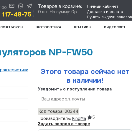
Товаров в корзине:
Личный кабинет
0:00
0 шт. На сумму: 0р.
Доставка и оплата
) 117-48-75
Пункты выдачи заказов
СОФТБОКСЫ
ФОТООПТИКА
ШТАТИВЫ
ВИДЕОСВЕТ
умуляторов NP-FW50
арактеристики
Этого товара сейчас нет
в наличии!
Уведомить о поступлении товара
Отправить
Код товара: 20344
5
Производитель:
KingMa
Задать вопрос о товаре