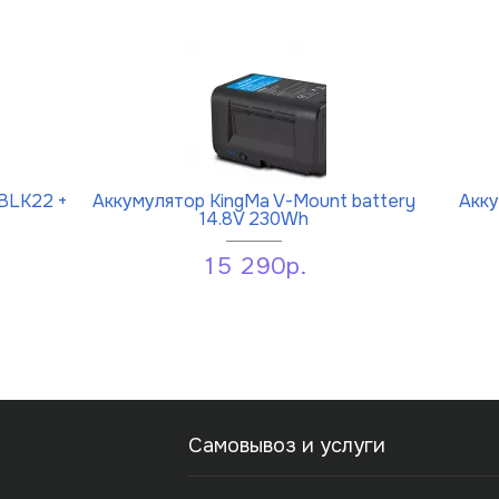
BLK22 +
Аккумулятор KingMa V-Mount battery
Акку
14.8V 230Wh
15 290р.
Самовывоз и услуги