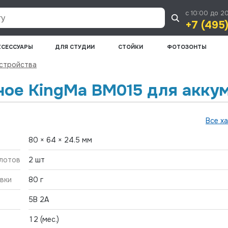
с 10:00 до 2
+7 (495
КСЕССУАРЫ
ДЛЯ СТУДИИ
СТОЙКИ
ФОТОЗОНТЫ
устройства
ное KingMa BM015 для акк
Все х
80 × 64 × 24.5 мм
лотов
2 шт
овки
80 г
5В 2A
12 (мес.)