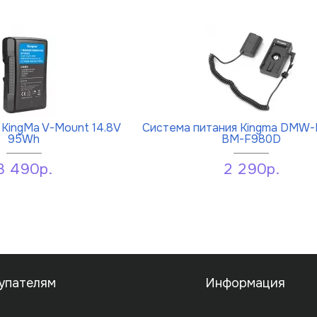
KingMa V-Mount 14.8V
Система питания Kingma DMW-
95Wh
BM-F980D
8 490р.
2 290р.
упателям
Информация