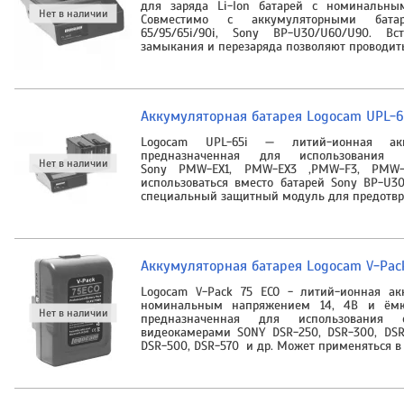
для заряда Li-Ion батарей с номинальны
Совместимо с аккумуляторными бата
65/95/65i/90i, Sony BP-U30/U60/U90. В
замыкания и перезаряда позволяют проводит
Аккумуляторная батарея Logocam UPL-6
Logocam UPL-65i — литий-ионная акку
предназначенная для использования 
Sony PMW-EX1, PMW-EX3 ,PMW-F3, PMW-
использоваться вместо батарей Sony BP-U30
специальный защитный модуль для предотвр
Аккумуляторная батарея Logocam V-Pack
Logocam V-Pack 75 ECO - литий-ионная ак
номинальным напряжением 14, 4В и ёмко
предназначенная для использования 
видеокамерами SONY DSR-250, DSR-300, DSR-
DSR-500, DSR-570 и др. Может применяться в 