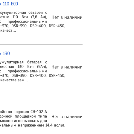
 110 ECO
кумуляторная батарея с
тью 110 Втч (7,6 Aч),
Нет в наличии
с профессиональными
370, DSR-390, DSR-400, DSR-450,
качест …
k 130
умуляторная батарея с
остью 130 Втч (9Ач),
Нет в наличии
с профессиональными
370, DSR-390, DSR-400, DSR-450,
качестве зам …
ойство Logocam CH-102 A
адочной площадкой типа
Нет в наличии
о можно использовать для
нальным напряжением 14,4 вольт.