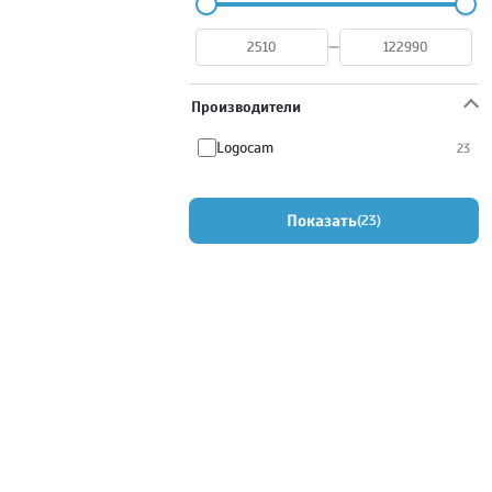
—
Производители
Logocam
23
Показать
23