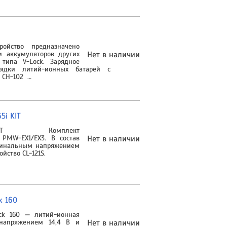
тройство предназначено
и аккумуляторов других
Нет в наличии
типа V-Lock. Зарядное
рядки литий-ионных батарей с
 CH-102 …
5i KIT
T Комплект
PMW-EX1/EX3. В состав
Нет в наличии
оминальным напряжением
ойство CL-121S.
k 160
ck 160 — литий-ионная
напряжением 14,4 В и
Нет в наличии