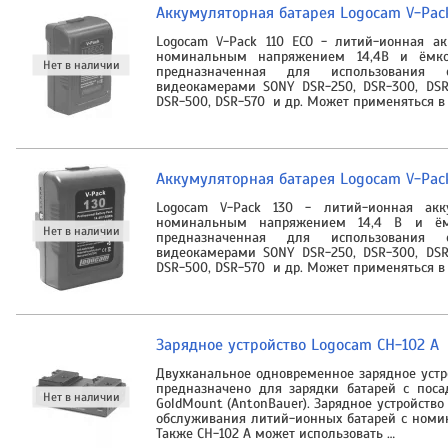
Аккумуляторная батарея Logocam V-Pack
Logocam V-Pack 110 ECO - литий-ионная ак
номинальным напряжением 14,4В и ёмкос
предназначенная для использования 
видеокамерами SONY DSR-250, DSR-300, DSR-
DSR-500, DSR-570 и др. Может применяться в 
Аккумуляторная батарея Logocam V-Pac
Logocam V-Pack 130 - литий-ионная акк
номинальным напряжением 14,4 В и ёмк
предназначенная для использования 
видеокамерами SONY DSR-250, DSR-300, DSR-
DSR-500, DSR-570 и др. Может применяться в 
Зарядное устройство Logocam CH-102 A
Двухканальное одновременное зарядное устр
предназначено для зарядки батарей с пос
GoldMount (AntonBauer). Зарядное устройств
обслуживания литий-ионных батарей с номи
Также CH-102 A может использовать …