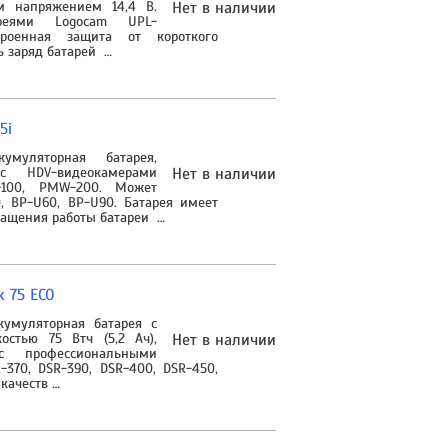
м напряжением 14,4 В.
Нет в наличии
реями Logocam UPL-
строенная защита от короткого
ь заряд батарей …
5i
муляторная батарея,
с HDV-видеокамерами
Нет в наличии
100, PMW-200. Может
, BP-U60, BP-U90. Батарея имеет
ащения работы батареи …
 75 ECO
кумуляторная батарея с
стью 75 Втч (5,2 Ач),
Нет в наличии
с профессиональными
370, DSR-390, DSR-400, DSR-450,
качеств …