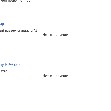
-Ion позволяет по …
Tap
ый разъем стандарта AB.
Нет в наличии
ony NP-F750
-F750
Нет в наличии