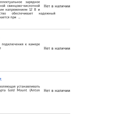
ллектуальное зарядное
дной свинцово-кислотной
Нет в наличии
ным напряжением 12 В и
тво обеспечивает надежный
чается при …
 подключения к камере
e
Нет в наличии
t
воляющая устанавливать
рта Gold Mount (Anton
Нет в наличии