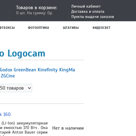
Личный кабинет
Товаров в корзине:
Доставка и оплата
0 шт. На сумму: 0р.
Пункты выдачи заказов
ФТБОКСЫ
ФОТООПТИКА
ШТАТИВЫ
ВИДЕОСВЕТ
о Logocam
Godox
GreenBean
Kinefinity
KingMa
a
ZGCine
k 160
(Li-Ion) аккумуляторная
 емкостью 170 Втч . Она
Нет в наличии
тарей Anton Bauer серии