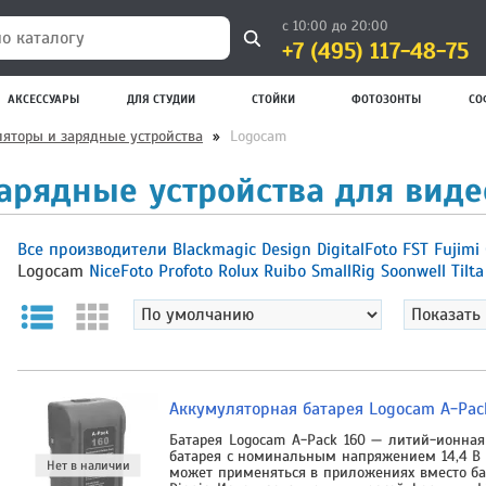
с 10:00 до 20:00
+7 (495) 117-48-75
 каталогу
АКСЕССУАРЫ
ДЛЯ СТУДИИ
СТОЙКИ
ФОТОЗОНТЫ
СО
яторы и зарядные устройства
»
Logocam
арядные устройства для виде
Все производители
Blackmagic Design
DigitalFoto
FST
Fujimi
Logocam
NiceFoto
Profoto
Rolux
Ruibo
SmallRig
Soonwell
Tilt
Аккумуляторная батарея Logocam A-Pac
Батарея Logocam A-Pack 160 — литий-ионная 
батарея с номинальным напряжением 14,4 В и
может применяться в приложениях вместо ба