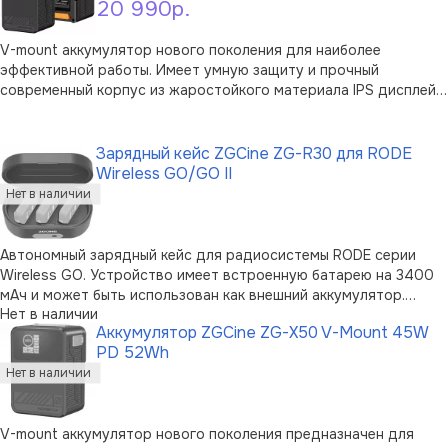
20 990р.
V-mount аккумулятор нового поколения для наиболее
эффективной работы. Имеет умную защиту и прочный
современный корпус из жаростойкого материала IPS дисплей
1.3" IPS дисплей встроенный корпус отображает все
В корзину
параметры: доступный объём, напряжение выход и вход
портов, а также мощность Power Delivery …
Зарядный кейс ZGCine ZG-R30 для RODE
Wireless GO/GO II
Автономный зарядный кейс для радиосистемы RODE серии
Wireless GO. Устройство имеет встроенную батарею на 3400
мАч и может быть использован как внешний аккумулятор.
Нет в наличии
Встроенная интеллектуальная защита обеспечивает надежную
Аккумулятор ZGCine ZG-X50 V-Mount 45W
и безопасную подзарядку устройств. Корпус выполнен из
PD 52Wh
прочного пластик …
V-mount аккумулятор нового поколения предназначен для