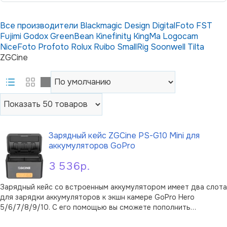
Все производители
Blackmagic Design
DigitalFoto
FST
Fujimi
Godox
GreenBean
Kinefinity
KingMa
Logocam
NiceFoto
Profoto
Rolux
Ruibo
SmallRig
Soonwell
Tilta
ZGCine
Зарядный кейс ZGCine PS-G10 Mini для
аккумуляторов GoPro
3 536р.
Зарядный кейс со встроенным аккумулятором имеет два слота
для зарядки аккумуляторов к экшн камере GoPro Hero
5/6/7/8/9/10. С его помощью вы сможете пополнить
энергозапас батареи в дороге, а также использовать как
В корзину