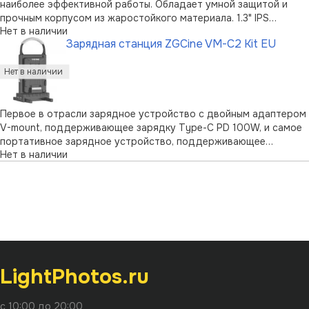
наиболее эффективной работы. Обладает умной защитой и
прочным корпусом из жаростойкого материала. 1.3" IPS
Нет в наличии
дисплей встроен в корпус, отображает все параметры:
Зарядная станция ZGCine VM-C2 Kit EU
доступный объем, напряжение выхода и входа портов, а также
мощность. …
Первое в отрасли зарядное устройство с двойным адаптером
V-mount, поддерживающее зарядку Type-C PD 100W, и самое
портативное зарядное устройство, поддерживающее
Нет в наличии
одновременную и одиночную зарядку. Способна как зарядить
обе установленных батареи, так питать подключенные
устройства, в том числе студийн …
LightPhotos.ru
с 10:00 до 20:00