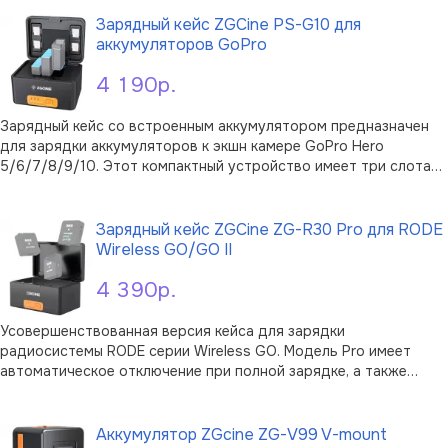
внешний аккумулятор. PS-G10 Mini имеет поддержку быстрой
зарядки Power Deliver …
Зарядный кейс ZGCine PS-G10 для
аккумуляторов GoPro
4 190р.
Зарядный кейс со встроенным аккумулятором предназначен
для зарядки аккумуляторов к экшн камере GoPro Hero
5/6/7/8/9/10. Этот компактный устройство имеет три слота
для зарядки, что позволяет вам пополнить энергозапас вашей
В корзину
камеры в дороге или использовать его как внешний
аккумулятор. PS-G10 поддержи …
Зарядный кейс ZGCine ZG-R30 Pro для RODE
Wireless GO/GO II
4 390р.
Усовершенствованная версия кейса для зарядки
радиосистемы RODE серии Wireless GO. Модель Pro имеет
автоматическое отключение при полной зарядке, а также
более компактна. Устройство имеет встроенную батарею на
В корзину
3400 мАч и может быть использован как внешний аккумулятор.
Встроенная интеллектуальная защ …
Аккумулятор ZGcine ZG-V99 V-mount