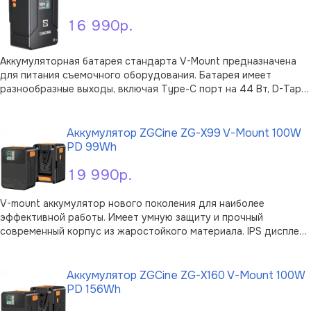
16 990р.
Аккумуляторная батарея стандарта V-Mount предназначена
для питания съемочного оборудования. Батарея имеет
разнообразные выходы, включая Type-C порт на 44 Вт, D-Tap
на 133.2 Вт, а также входы Type-C и USB на 24 Вт. На верхней
В корзину
панели установлен удобный дисплей, корпус выполнен из
жаростойк …
Аккумулятор ZGCine ZG-X99 V-Mount 100W
PD 99Wh
19 990р.
V-mount аккумулятор нового поколения для наиболее
эффективной работы. Имеет умную защиту и прочный
современный корпус из жаростойкого материала. IPS дисплей
1.3" встроенный корпус отображает все параметры: доступный
В корзину
объём, напряжение выход и вход портов, а также мощность.
Power De …
Аккумулятор ZGCine ZG-X160 V-Mount 100W
PD 156Wh