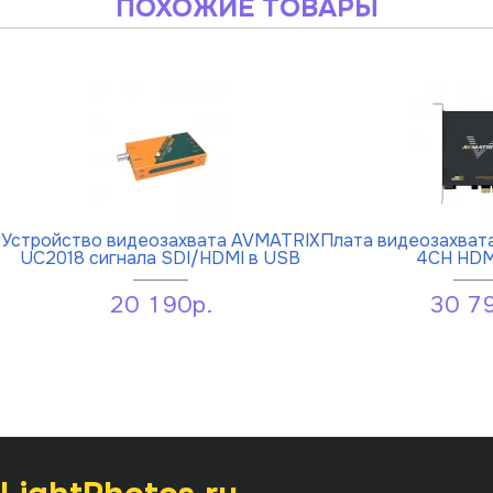
ПОХОЖИЕ ТОВАРЫ
Устройство видеозахвата AVMATRIX
Плата видеозахват
UC2018 сигнала SDI/HDMI в USB
4CH HDM
20 190р.
30 7