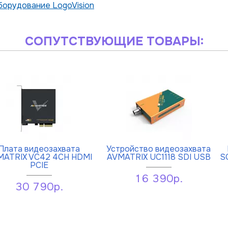
орудование LogoVision
СОПУТСТВУЮЩИЕ ТОВАРЫ:
Плата видеозахвата
Устройство видеозахвата
MATRIX VC42 4CH HDMI
AVMATRIX UC1118 SDI USB
S
PCIE
16 390р.
30 790р.