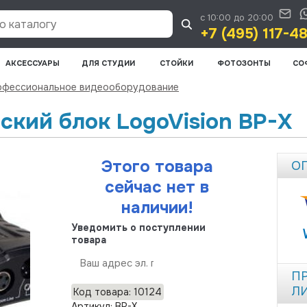
с 10:00 до 20:00
 каталогу
+7 (495) 117-4
АКСЕССУАРЫ
ДЛЯ СТУДИИ
СТОЙКИ
ФОТОЗОНТЫ
СО
офессиональное видеооборудование
ский блок LogoVision BP-X
Этого товара
О
сейчас нет в
наличии!
Уведомить о поступлении
товара
Отправить
П
Л
Код товара: 10124
Артикул: BP-X