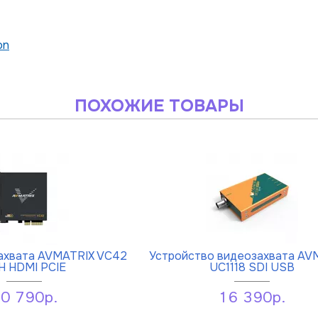
on
ПОХОЖИЕ ТОВАРЫ
ахвата AVMATRIX VC42
Устройство видеозахвата AV
H HDMI PCIE
UC1118 SDI USB
0 790р.
16 390р.