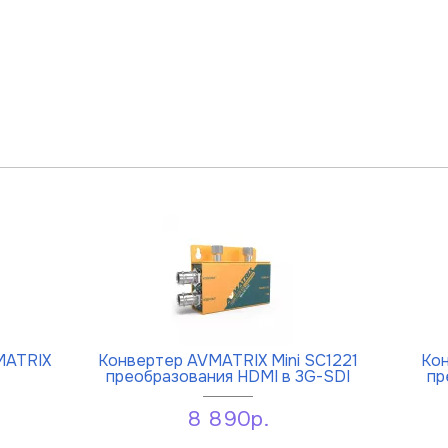
MATRIX
Конвертер AVMATRIX Mini SC1221
Кон
преобразования HDMI в 3G-SDI
пр
8 890р.