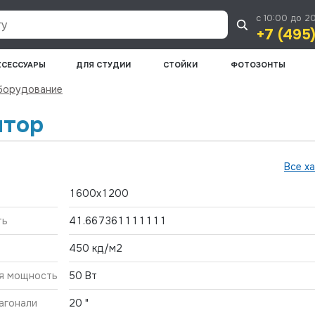
с 10:00 до 2
+7 (495
КСЕССУАРЫ
ДЛЯ СТУДИИ
СТОЙКИ
ФОТОЗОНТЫ
борудование
итор
Все х
1600x1200
ть
41.667361111111
450 кд/м2
я мощность
50 Вт
агонали
20 "