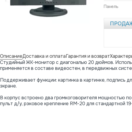
Панель
ПРОДА
Описание
Доставка и оплата
Гарантия и возврат
Характер
Студийный
ЖК-монитор
с диагональю 20 дюймов. Использ
применяется в составе видеостен, в передвижных систе
Поддерживает функции: картинка в картинке, подпись дл
экране.
В корпус встроено два громкоговорителя мощностью по 
пульт
д/у
, рэковое крепление
RM-20
для стандартной
19