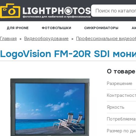
Поиск по каталогу
ДЛЯ IPHONE
ФОТОВСПЫШКИ
СИНХРОНИЗАТОРЫ
А
Главная
»
Видеооборудование
»
Профессиональное видеоо
LogoVision FM-20R SDI мон
О товаре
Разрешение
Контрастнос
Яркость
Потребляема
Размер по ди