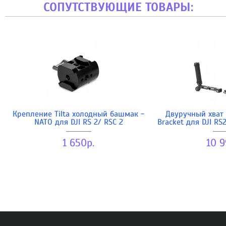
СОПУТСТВУЮЩИЕ ТОВАРЫ:
Крепление Tilta холодный башмак -
Двуручный хват T
NATO для DJI RS 2/ RSC 2
Bracket для DJI RS
1 650р.
10 9