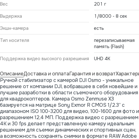
Вес
201 г
Выдержка
1/8000 - 8 сек
Экшн-камера
есть
Тип носителя
перезаписываемая
память (Flash)
Поддержка видео высокого разрешения
UHD 4K
Описание
Доставка и оплата
Гарантия и возврат
Характер
Ручной стабилизатор с камерой DJI Osmo - уникальное
решение от компании DJI, вобравшее в себя новейшие и
лучшие разработки в области съемочного оборудования
для квадрокоптеров. Камера Osmo Zenmuse X3
базируется на матрице Sony Exmor R CMOS 1/2.3” с
диапазоном ISO 100-3200 для видео, 100-1600 для фото и
разрешением 12,4 МП. Поддержка видео с разрешением
4K и 30 fps делает представленную камеру идеальным
решением для съемки динамических и спортивных сцен,
а возможность сохранять снимки в формате RAW Adobe