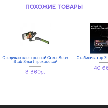
ПОХОЖИЕ ТОВАРЫ
Стедикам электронный GreenBean
Cтабилизатор Zh
iStab Smart трёхосевой
40 6
8 860р.