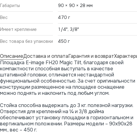
Габариты
90 × 90 × 28 мм
Вес
470 г
Имеет крепление
1/4", 3/8"
Вес товара без упаковки
450 г
Описание
Доставка и оплата
Гарантия и возврат
Характер
Площадка E-image FH20 Magic Tilt, благодаря своей
компактности способная выступать в качестве
штативной головки, отличается нестандартной
функциональной особенностью. За счет оригинальности
конструкции размещенное на площадке оснащение
можно поднять и наклонить под любым углом.
Стойка способна выдержать до 3 кг. полезной нагрузки.
Отверстия для креплений на ¼ и 3/8 дюйма
обеспечивают установку площадки в горизонтальном и
вертикальном положении. Размеры модели – 90х90х28
мм., вес – 450 г.