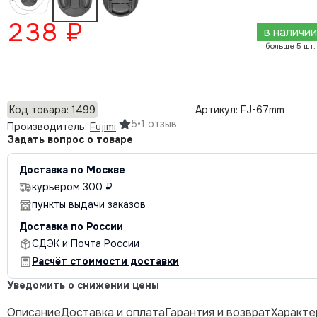
238 ₽
в наличии
больше 5 шт.
Добавить в корзину
Код товара: 1499
Артикул: FJ-67mm
5
•
1 отзыв
Производитель:
Fujimi
Задать вопрос о товаре
Доставка по Москве
курьером 300 ₽
пункты выдачи заказов
Доставка по России
СДЭК и Почта России
Расчёт стоимости доставки
Уведомить о снижении цены
Описание
Доставка и оплата
Гарантия и возврат
Характе