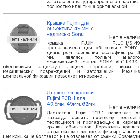
изготовлена из ударопрочного пластика
полностью идентична оригинальной.
Крышка Fujimi для
объектива 49 мм. с
надписью Sony
Нет в налич
Крышка FUJIMI FJLC-1/S-49
предназначена для объективов SONY
диаметром крепления светофильтра 
мм, являясь полным аналого
оригинальной крышки SONY ALC-F49S
обеспечивая надежную защиту передней линзы 
механических повреждений и загрязнений. Механи
центральной фиксации позволяет мгновенно …
Держатель крышки
Fujimi FCB-1 для
40.5мм, 49мм, 62мм.
Нет в налич
Держатель Fujimi FCB-1 позволяет р
навсегда решить проблему постоян
теряющихся и пропадающих в карман
крышек объективов. Держатель крепит
на нашейном ремешке, зафиксированная 
нем крышка не болтается и не отвлекает от съемки. Совмест