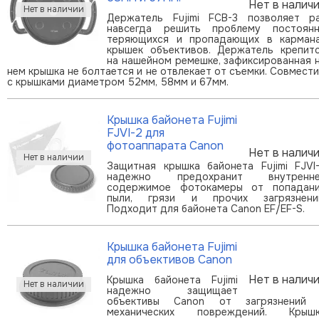
Нет в налич
Держатель Fujimi FCB-3 позволяет р
навсегда решить проблему постоян
теряющихся и пропадающих в карман
крышек объективов. Держатель крепит
на нашейном ремешке, зафиксированная 
нем крышка не болтается и не отвлекает от съемки. Совмест
с крышками диаметром 52мм, 58мм и 67мм.
Крышка байонета Fujimi
FJVI-2 для
фотоаппарата Canon
Нет в налич
Защитная крышка байонета Fujimi FJVI
надежно предохранит внутренне
содержимое фотокамеры от попадан
пыли, грязи и прочих загрязнени
Подходит для байонета Canon EF/EF-S.
Крышка байонета Fujimi
для объективов Canon
Нет в налич
Крышка байонета Fujimi
надежно защищает
объективы Canon от загрязнений
механических повреждений. Крыш