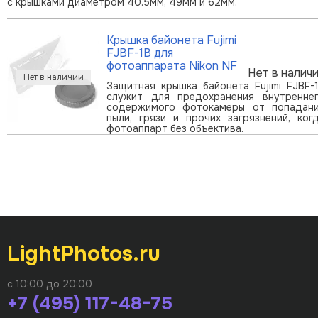
с крышками диаметром 40.5мм, 49мм и 62мм.
Крышка байонета Fujimi
FJBF-1B для
фотоаппарата Nikon NF
Нет в налич
Защитная крышка байонета Fujimi FJBF-
служит для предохранения внутренне
содержимого фотокамеры от попадан
пыли, грязи и прочих загрязнений, ког
фотоаппарт без объектива.
LightPhotos.ru
с 10:00 до 20:00
+7 (495) 117-48-75