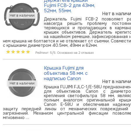
Держатель крышки
Fujimi FCB-2 для 43мм,
52мм, 55мм.
Нет в налич
Держатель Fujimi FCB-2 позволяет р
навсегда решить проблему постоян
теряющихся и пропадающих в карман
крышек объективов. Держатель крепит
на нашейном ремешке, зафиксированная 
нем крышка не болтается и не отвлекает от съемки. Совмест
с крышками диаметром 40.5мм, 49мм и 62мм.
Рейтинг: 5/5. Основано на 2 отзывах
Крышка Fujimi для
объектива 58 мм. с
надписью Canon
Нет в налич
Крышка FUJIMI FJLC-1/E-58U предназначе
для объективов Canon с диаметр
крепления светофильтра 58 мм, являя
полным аналогом оригинальной крыш
Canon E-58U и обеспечивая надежн
защиту передней линзы от механических повреждений
загрязнений. Механизм центральной фиксации позволя
мгновенно …