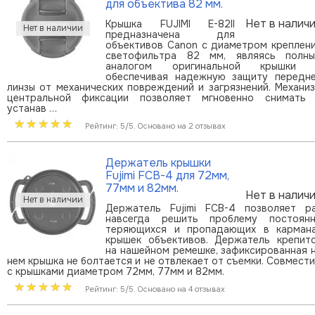
для объектива 82 мм.
Нет в налич
Крышка FUJIMI E-82II
предназначена для
объективов Canon с диаметром креплен
светофильтра 82 мм, являясь полн
аналогом оригинальной крышки 
обеспечивая надежную защиту передн
линзы от механических повреждений и загрязнений. Механи
центральной фиксации позволяет мгновенно снимать
устанав …
Рейтинг: 5/5. Основано на 2 отзывах
Держатель крышки
Fujimi FCB-4 для 72мм,
77мм и 82мм.
Нет в налич
Держатель Fujimi FCB-4 позволяет р
навсегда решить проблему постоян
теряющихся и пропадающих в карман
крышек объективов. Держатель крепит
на нашейном ремешке, зафиксированная 
нем крышка не болтается и не отвлекает от съемки. Совмест
с крышками диаметром 72мм, 77мм и 82мм.
Рейтинг: 5/5. Основано на 4 отзывах