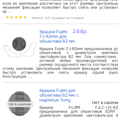
если их крепление рассчитано на этот размер. Центральн
механизм фиксации позволяет быстро снять или установи
кр …
Рейтинг: 5/5. Основано на 1 отзывах
244р.
Крышка Fujimi
В корзину
FJ-82mm для
объектива 82 мм.
Крышка Fujimi FJ-82mm предназначена д
объективов с диаметром креплен
светофильтра 82 мм. Она совместима
оптикой любых производителей, ес
размер посадочного места соответству
этому значению. Центральный механизм фиксации позволя
быстро установить или снять крышку одной руко
Конструкция …
Крышка Fujimi для
объектива 62 мм. с
надписью Sony
Нет в налич
Крышка FUJIMI FJLC-1/S-62
предназначена для объективов SONY
диаметром крепления светофильтра 