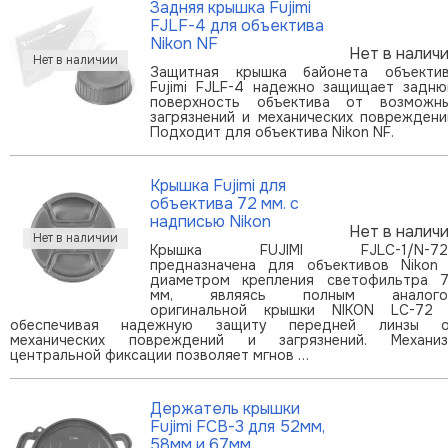
Задняя крышка Fujimi
FJLF-4 для объектива
Nikon NF
Нет в налич
Защитная крышка байонета объекти
Fujimi FJLF-4 надежно защищает задн
поверхность объектива от возможн
загрязнений и механических повреждени
Подходит для объектива Nikon NF.
Крышка Fujimi для
объектива 72 мм. с
надписью Nikon
Нет в налич
Крышка FUJIMI FJLC-1/N-72
предназначена для объективов Nikon
диаметром крепления светофильтра 
мм, являясь полным аналого
оригинальной крышки NIKON LC-72
обеспечивая надежную защиту передней линзы 
механических повреждений и загрязнений. Механи
центральной фиксации позволяет мгнов …
Держатель крышки
Fujimi FCB-3 для 52мм,
58мм и 67мм.