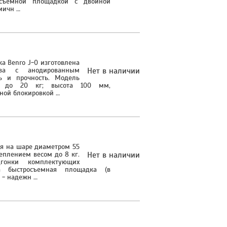
осъемной площадкой с двойной
мичн …
а Benro J-0 изготовлена
ава с анодированным
Нет в наличии
ь и прочность. Модель
ом до 20 кг; высота 100 мм,
ной блокировкой …
ся на шаре диаметром 55
еплением весом до 8 кг.
Нет в наличии
гонки комплектующих
а быстросъемная площадка (в
 - надежн …