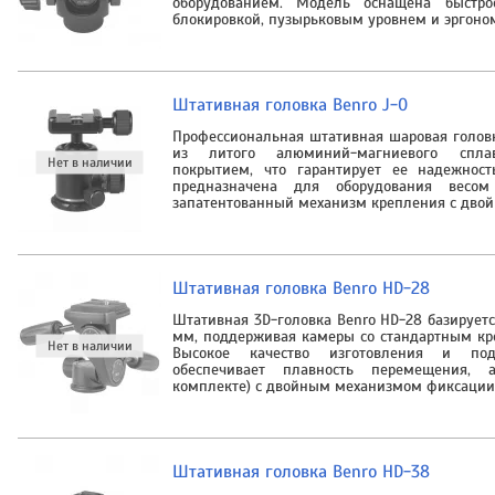
оборудованием. Модель оснащена быстр
блокировкой, пузырьковым уровнем и эргоно
Штативная головка Benro J-0
Профессиональная штативная шаровая головк
из литого алюминий-магниевого спл
покрытием, что гарантирует ее надежност
предназначена для оборудования вес
запатентованный механизм крепления с двой
Штативная головка Benro HD-28
Штативная 3D-головка Benro HD-28 базирует
мм, поддерживая камеры со стандартным кр
Высокое качество изготовления и под
обеспечивает плавность перемещения, 
комплекте) с двойным механизмом фиксации
Штативная головка Benro HD-38