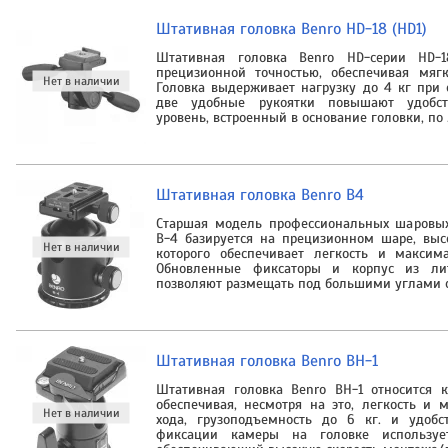
Штативная головка Benro HD-18 (HD1)
Штативная головка Benro HD-серии HD-1
прецизионной точностью, обеспечивая мягк
Головка выдерживает нагрузку до 4 кг при с
две удобные рукоятки повышают удобст
уровень, встроенный в основание головки, по
Штативная головка Benro B4
Старшая модель профессиональных шаровых
B-4 базируется на прецизионном шаре, выс
которого обеспечивает легкость и максим
Обновленные фиксаторы и корпус из ли
позволяют размещать под большими углами 
Штативная головка Benro BH-1
Штативная головка Benro BH-1 относится 
обеспечивая, несмотря на это, легкость и
хода, грузоподъемность до 6 кг. и удобс
фиксации камеры на головке использует