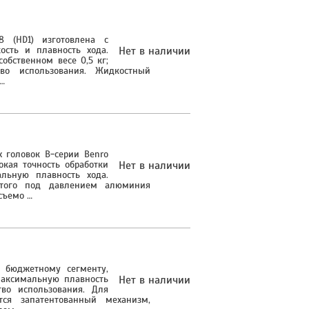
8 (HD1) изготовлена с
ость и плавность хода.
Нет в наличии
обственном весе 0,5 кг;
во использования. Жидкостный
 …
 головок B-серии Benro
окая точность обработки
Нет в наличии
альную плавность хода.
того под давлением алюминия
съемо …
к бюджетному сегменту,
 максимальную плавность
Нет в наличии
тво использования. Для
ся запатентованный механизм,