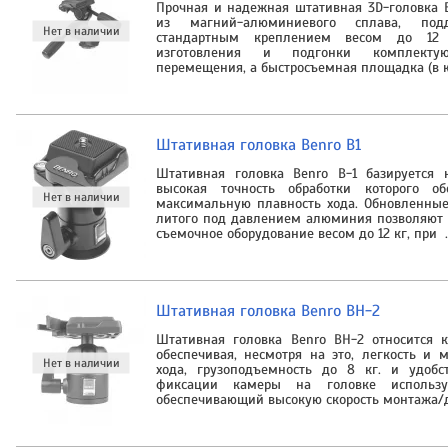
Прочная и надежная штативная 3D-головка 
из магний-алюминиевого сплава, по
стандартным креплением весом до 12 
изготовления и подгонки комплектую
перемещения, а быстросъемная площадка (в 
Штативная головка Benro B1
Штативная головка Benro B-1 базируется 
высокая точность обработки которого об
максимальную плавность хода. Обновленные
литого под давлением алюминия позволяют
съемочное оборудование весом до 12 кг, при 
Штативная головка Benro BH-2
Штативная головка Benro BH-2 относится 
обеспечивая, несмотря на это, легкость и
хода, грузоподъемность до 8 кг. и удобс
фиксации камеры на головке используе
обеспечивающий высокую скорость монтажа/