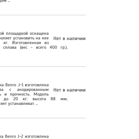
дем …
ной площадкой оснащена
воляет установить на нее
Нет в наличии
 кг. Изготовленная из
 сплава (вес - всего 400 гр.),
а Benro J-1 изготовлена
ава с анодированным
Нет в наличии
ь и прочность. Модель
ом до 20 кг; высота 88 мм,
яет устанавливат …
а Benro J-2 изготовлена