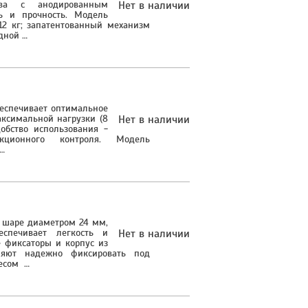
ава с анодированным
Нет в наличии
ь и прочность. Модель
12 кг; запатентованный механизм
дной …
беспечивает оптимальное
аксимальной нагрузки (8
Нет в наличии
добство использования -
кционного контроля. Модель
…
а шаре диаметром 24 мм,
еспечивает легкость и
Нет в наличии
 фиксаторы и корпус из
яют надежно фиксировать под
есом …