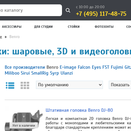
с 10:00 до 20:00
+7 (495) 117-48-75
 каталогу
АКСЕССУАРЫ
ДЛЯ СТУДИИ
СТОЙКИ
ФОТОЗОНТЫ
СО
и
»
Benro
и: шаровые, 3D и видеоголов
Все производители
Benro
E-image
Falcon Eyes
FST
Fujimi
Gi
Miliboo
Sirui
SmallRig
Syrp
Ulanzi
Штативная головка Benro DJ-80
Легкая и компактная 2D головка Benro DJ
работы с моноподами и любительскими ка
благодаря стандартным креплениям может ис