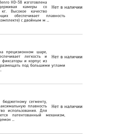
Benro HD-38 изготовлена
ддерживая камеры со
Нет в наличии
кг. Высокое качество
щих обеспечивает плавность
комплекте) с двойным м …
на прецизионном шаре,
еспечивает легкость и
Нет в наличии
 фиксаторы и корпус из
 размещать под большими углами
…
к бюджетному сегменту,
 максимальную плавность
Нет в наличии
тво использования. Для
тся патентованный механизм,
демон …