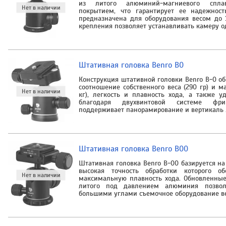
из литого алюминий-магниевого спл
покрытием, что гарантирует ее надежност
предназначена для оборудования весом до 
крепления позволяет устанавливать камеру о
Штативная головка Benro B0
Конструкция штативной головки Benro B-0 о
соотношение собственного веса (290 гр) и м
кг), легкость и плавность хода, а также у
благодаря двухвинтовой системе фри
поддерживает панорамирование и вертикаль 
Штативная головка Benro B00
Штативная головка Benro B-00 базируется н
высокая точность обработки которого об
максимальную плавность хода. Обновленные
литого под давлением алюминия позвол
большими углами съемочное оборудование в