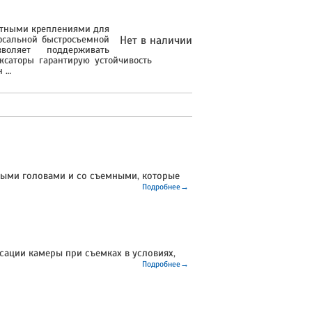
артными креплениями для
ерсальной быстросъемной
Нет в наличии
воляет поддерживать
ксаторы гарантирую устойчивость
н …
мными головами и со съемными, которые
Подробнее→
сации камеры при съемках в условиях,
Подробнее→