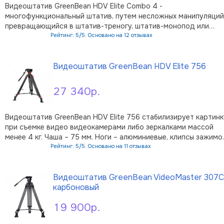
Видеоштатив GreenBean HDV Elite Combo 4 -
многофункциональный штатив, путем несложных манипуляций
превращающийся в штатив-треногу, штатив-монопод или
настольный мини-штатив – в зависимости от задач или
Рейтинг: 5/5. Основано на 12 отзывах
условий съемки. Изюминкой штатива является наличие
В корзину
дополнительного узла, площадка которого вмес …
Видеоштатив GreenBean HDV Elite 756
27 340р.
Видеоштатив GreenBean HDV Elite 756 стабилизирует картинк
при съемке видео видеокамерами либо зеркалками массой
менее 4 кг. Чаша – 75 мм. Ноги – алюминиевые, клипсы зажимо
секций – пластиковые. Ослабьте клипсы зажимов – и штатив
Рейтинг: 5/5. Основано на 11 отзывах
готов к работе. Съемную алюминиево-магниевую головку с
В корзину
жидкостным …
Видеоштатив GreenBean VideoMaster 307C
карбоновый
19 900р.