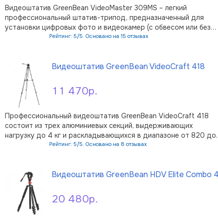
Видеоштатив GreenBean VideoMaster 309MS – легкий
профессиональный штатив-трипод, предназначенный для
установки цифровых фото и видеокамер (с обвесом или без
него) суммарным весом до 8 кг. Максимальная высота штатив
Рейтинг: 5/5. Основано на 15 отзывах
1.8 метра, а длина в сложенном виде – 86 см. Компактный
В корзину
штатив подойдет как для с …
Видеоштатив GreenBean VideoCraft 418
11 470р.
Профессиональный видеоштатив GreenBean VideoCraft 418
состоит из трех алюминиевых секций, выдерживающих
нагрузку до 4 кг и раскладывающихся в диапазоне от 820 до
1900 мм. Штатив обеспечивает максимальную безопасность
Рейтинг: 5/5. Основано на 8 отзывах
размещенного оборудования: сдвоенные телескопические
В корзину
ноги снижают размеры и вес …
Видеоштатив GreenBean HDV Elite Combo 
20 480р.