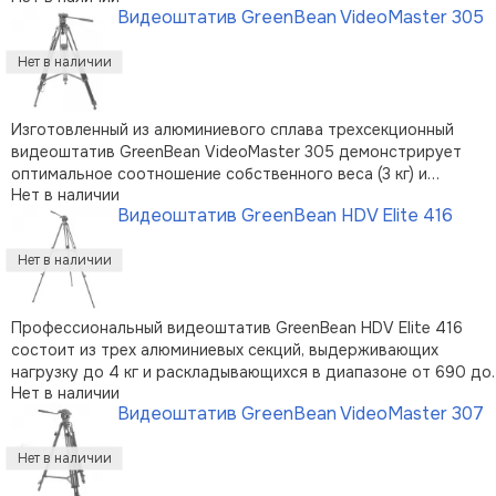
Видеоштатив GreenBean VideoMaster 305
быстросъемной площадкой для мгновенной установки
съемочного оборудования. …
Изготовленный из алюминиевого сплава трехсекционный
видеоштатив GreenBean VideoMaster 305 демонстрирует
оптимальное соотношение собственного веса (3 кг) и
Нет в наличии
максимальной нагрузки (до 5 кг), позволяя размещать
Видеоштатив GreenBean HDV Elite 416
съемочное оборудование на высоте от 70 до 150 см.
Зажимные клипсы изготовлены из ударопрочн …
Профессиональный видеоштатив GreenBean HDV Elite 416
состоит из трех алюминиевых секций, выдерживающих
нагрузку до 4 кг и раскладывающихся в диапазоне от 690 до
Нет в наличии
1550 мм. Штатив обеспечивает максимальную безопасность
Видеоштатив GreenBean VideoMaster 307
размещенного оборудования: сдвоенные телескопические
ноги снижают размеры и вес бе …