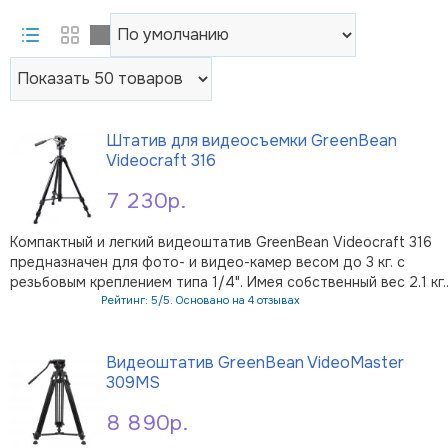
Штатив для видеосъемки GreenBean
Videocraft 316
7 230р.
Компактный и легкий видеоштатив GreenBean Videocraft 316
предназначен для фото- и видео-камер весом до 3 кг. с
резьбовым креплением типа 1/4". Имея собственный вес 2.1 кг.
длину в сложенном состоянии 66 см. штатив раскладывается
Рейтинг: 5/5. Основано на 4 отзывах
до высоты 165 см; верхняя растяжка и резиновые накладки на
В корзину
пятках …
Видеоштатив GreenBean VideoMaster
309MS
8 890р.