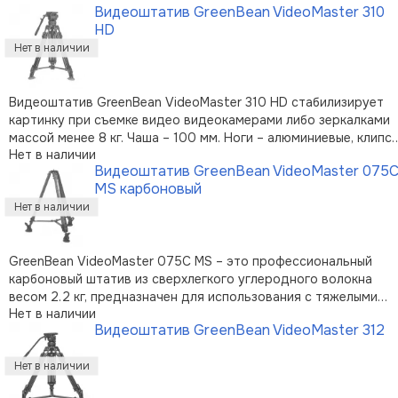
Видеоштатив GreenBean VideoMaster 310
устойчивости. Резьбовые фиксаторы ног с крестообразными
HD
рукоятками повышают удобс …
Видеоштатив GreenBean VideoMaster 310 HD стабилизирует
картинку при съемке видео видеокамерами либо зеркалками
массой менее 8 кг. Чаша – 100 мм. Ноги – алюминиевые, клипс
Нет в наличии
зажимой секций – пластиковые. Ослабьте клипсы зажимов – и
Видеоштатив GreenBean VideoMaster 075
штатив готов к работе. Съемную алюминиево-магниевую
MS карбоновый
головку с жидко …
GreenBean VideoMaster 075C MS – это профессиональный
карбоновый штатив из сверхлегкого углеродного волокна
весом 2.2 кг, предназначен для использования с тяжелыми
Нет в наличии
видеооборудованием весом до 20 кг. Штатив оснащен чашей
Видеоштатив GreenBean VideoMaster 312
(полусферой) 75 мм и съемной базой с винтом 3/8" для
установки штативных голов …