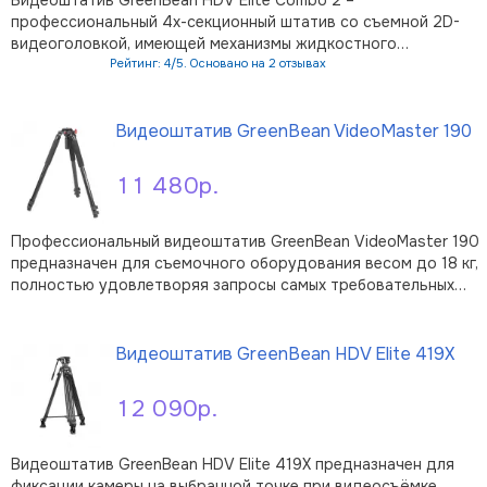
профессиональный 4х-секционный штатив со съемной 2D-
видеоголовкой, имеющей механизмы жидкостного
демпфирования и предустановленного контрбаланса,
Рейтинг: 4/5. Основано на 2 отзывах
закрепленной на легкую прочную треногу с реверсивной
В корзину
центральной колонной. Штатив позволяет вести съемку
Видеоштатив GreenBean VideoMaster 190
компа …
11 480р.
Профессиональный видеоштатив GreenBean VideoMaster 190
предназначен для съемочного оборудования весом до 18 кг,
полностью удовлетворяя запросы самых требовательных
операторов. Предусмотрена возможность установки рукоят
В корзину
панорамирования слева или справа для правши или левши
оператора и пузырьковый …
Видеоштатив GreenBean HDV Elite 419X
12 090р.
Видеоштатив GreenBean HDV Elite 419X предназначен для
фиксации камеры на выбранной точке при видеосъёмке