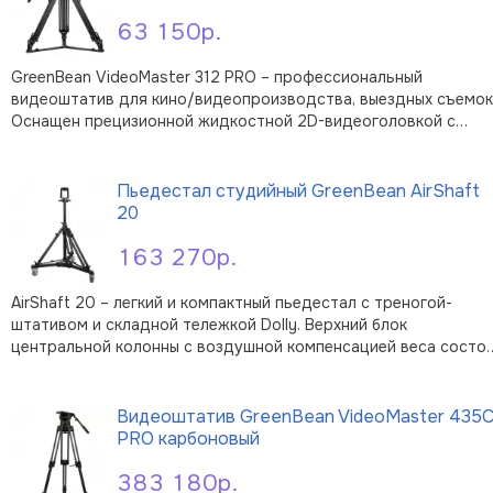
63 150р.
GreenBean VideoMaster 312 PRO – профессиональный
видеоштатив для кино/видеопроизводства, выездных съемок
Оснащен прецизионной жидкостной 2D-видеоголовкой с
регулируемыми механизмами демпфирования и контрбаланса,
В корзину
которая отлично подходит для современных цифровых
видеокамер с дополнительным оборуд …
Пьедестал студийный GreenBean AirShaft
20
163 270р.
AirShaft 20 – легкий и компактный пьедестал с треногой-
штативом и складной тележкой Dolly. Верхний блок
центральной колонны с воздушной компенсацией веса состо
из рулевого колеса Ø20 см и шаровой чаши Ø100мм.
В корзину
Постоянное давление в центральной колонне помогает
оператору быстро и точно позициониро …
Видеоштатив GreenBean VideoMaster 435
PRO карбоновый
383 180р.