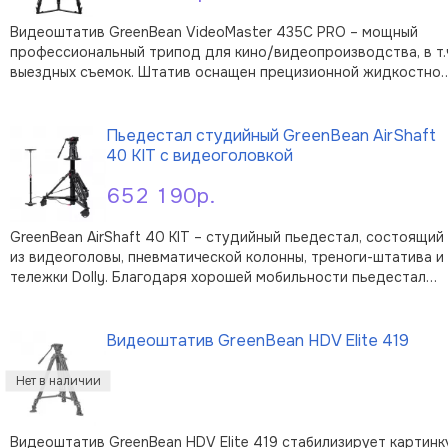
Видеоштатив GreenBean VideoMaster 435С PRO – мощный
профессиональный трипод для кино/видеопроизводства, в т.
выездных съемок. Штатив оснащен прецизионной жидкостной
2D-видеоголовкой с регулируемыми механизмами
В корзину
демпфирования (8 ступеней) и контрбаланса (8+3 ступеней),
которая отлично подходит д …
Пьедестал студийный GreenBean AirShaft
40 KIT с видеоголовкой
652 190р.
GreenBean AirShaft 40 KIT – студийный пьедестал, состоящий
из видеоголовы, пневматической колонны, треноги-штатива и
тележки Dolly. Благодаря хорошей мобильности пьедестал
отлично подходит для съемки в студии, павильоне или на
В корзину
натуре. Комплект AirShaft 40 KIT включает профессиональную
вид …
Видеоштатив GreenBean HDV Elite 419
Видеоштатив GreenBean HDV Elite 419 стабилизирует картинк