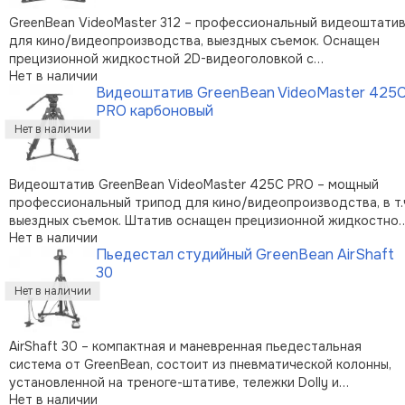
GreenBean VideoMaster 312 – профессиональный видеоштати
для кино/видеопроизводства, выездных съемок. Оснащен
прецизионной жидкостной 2D-видеоголовкой с
Нет в наличии
регулируемыми механизмами демпфирования и контрбаланса,
Видеоштатив GreenBean VideoMaster 425
которая отлично подходит для современных цифровых
PRO карбоновый
видеокамер с дополнительным оборудовани …
Видеоштатив GreenBean VideoMaster 425С PRO – мощный
профессиональный трипод для кино/видеопроизводства, в т.
выездных съемок. Штатив оснащен прецизионной жидкостной
Нет в наличии
2D-видеоголовкой с регулируемыми механизмами
Пьедестал студийный GreenBean AirShaft
демпфирования (8 ступеней) и контрбаланса (8+1 ступеней),
30
которая отлично подходит д …
AirShaft 30 – компактная и маневренная пьедестальная
система от GreenBean, состоит из пневматической колонны,
установленной на треноге-штативе, тележки Dolly и
Нет в наличии
пневматического насоса. Верхний блок центральной колонны