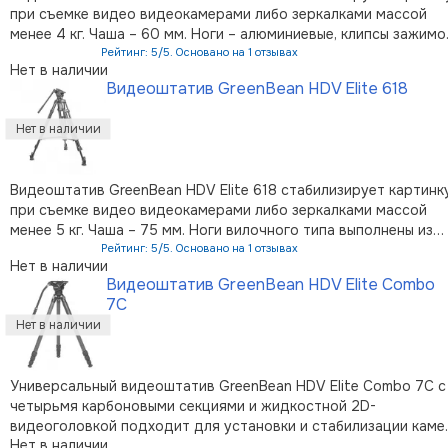
при съемке видео видеокамерами либо зеркалками массой
менее 4 кг. Чаша – 60 мм. Ноги – алюминиевые, клипсы зажимо
секций – пластиковые. Ослабьте клипсы зажимов – и штатив
Рейтинг: 5/5. Основано на 1 отзывах
Нет в наличии
готов к работе. Съемную алюминиево-магниевую головку с
Видеоштатив GreenBean HDV Elite 618
жидкостным …
Видеоштатив GreenBean HDV Elite 618 стабилизирует картинк
при съемке видео видеокамерами либо зеркалками массой
менее 5 кг. Чаша – 75 мм. Ноги вилочного типа выполнены из
алюминиевых трубок диаметрами 22 и 17 мм., зажимы секций 
Рейтинг: 5/5. Основано на 1 отзывах
Нет в наличии
пластиковые. Максимальная высота – 160 см. Съемная головк
Видеоштатив GreenBean HDV Elite Combo
из алюм …
7C
Универсальный видеоштатив GreenBean HDV Elite Combo 7C с
четырьмя карбоновыми секциями и жидкостной 2D-
видеоголовкой подходит для установки и стабилизации каме
Нет в наличии
как для видео, так и для фотосъемки. Штатив оснащен