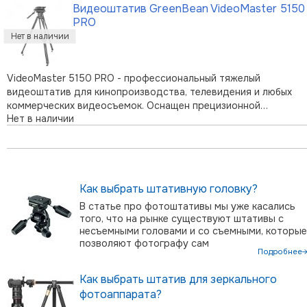
Видеоштатив GreenBean VideoMaster 5150
включает в себя рулевое колесо Ø30 см и шаровую чашу
PRO
Ø100мм. На пьедестал могут у …
VideoMaster 5150 PRO - профессиональный тяжелый
видеоштатив для кинопроизводства, телевидения и любых
коммерческих видеосъемок. Оснащен прецизионной
Нет в наличии
жидкостной 2D-видеоголовкой с регулируемыми механизмам
демпфирования и контрбаланса, которая отлично подходит
для современных цифровых видеокамер с …
Как выбрать штативную головку?
В статье про фотоштативы мы уже касались
того, что на рынке существуют штативы с
несъемными головами и со съемными, которые
позволяют фотографу сам
Подробнее
Как выбрать штатив для зеркального
фотоаппарата?