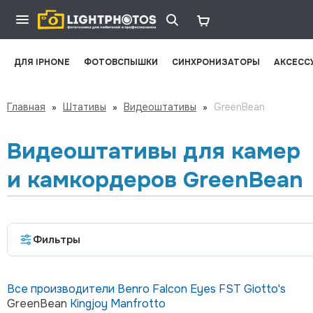
ДЛЯ IPHONE
ФОТОВСПЫШКИ
СИНХРОНИЗАТОРЫ
АКСЕСС
Главная
»
Штативы
»
Видеоштативы
»
GreenBean
Видеоштативы для камер
и камкордеров GreenBean
Фильтры
Все производители
Benro
Falcon Eyes
FST
Giotto's
GreenBean
Kingjoy
Manfrotto