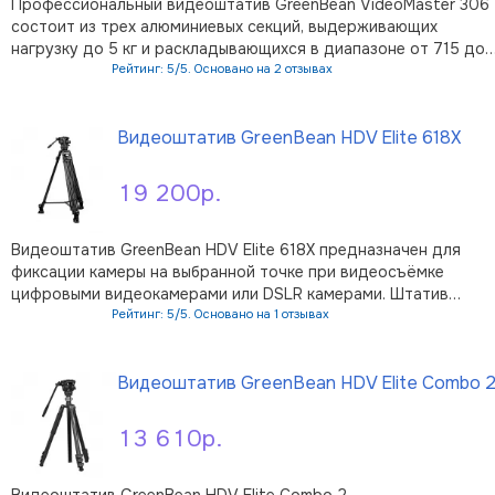
Профессиональный видеоштатив GreenBean VideoMaster 306
состоит из трех алюминиевых секций, выдерживающих
нагрузку до 5 кг и раскладывающихся в диапазоне от 715 до
1605 мм. Штатив обеспечивает максимальную безопасность
Рейтинг: 5/5. Основано на 2 отзывах
размещенного оборудования: сдвоенные телескопические
В корзину
ноги снижают размеры и вес …
Видеоштатив GreenBean HDV Elite 618X
19 200р.
Видеоштатив GreenBean HDV Elite 618X предназначен для
фиксации камеры на выбранной точке при видеосъёмке
цифровыми видеокамерами или DSLR камерами. Штатив
подходит для любых фото- и видеокамер с резьбовым
Рейтинг: 5/5. Основано на 1 отзывах
креплением 1/4” или 3/8" весом до 4 кг. Максимальная высота
В корзину
штатива 191 см, м …
Видеоштатив GreenBean HDV Elite Combo 
13 610р.
Видеоштатив GreenBean HDV Elite Combo 2 –