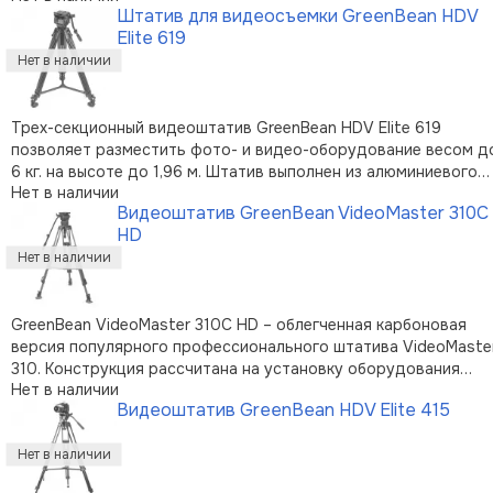
Штатив для видеосъемки GreenBean HDV
магниевого сплава; конструкция со сдвоенными секциями,
Elite 619
крюком для груза-противовеса …
Трех-секционный видеоштатив GreenBean HDV Elite 619
позволяет разместить фото- и видео-оборудование весом д
6 кг. на высоте до 1,96 м. Штатив выполнен из алюминиевого
Нет в наличии
сплава и оснащен средней растяжкой для повышения
Видеоштатив GreenBean VideoMaster 310C
устойчивости. Резьбовые фиксаторы ног с крестообразными
HD
рукоятками повышают удобс …
GreenBean VideoMaster 310C HD – облегченная карбоновая
версия популярного профессионального штатива VideoMaste
310. Конструкция рассчитана на установку оборудования
Нет в наличии
весом до 8 кг и сохранила все достоинства старшей модели.
Видеоштатив GreenBean HDV Elite 415
При этом она весит меньше 6 кг, что особенно существенно
для работы за пр …