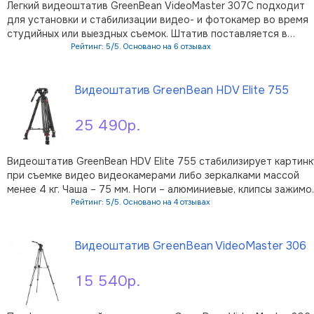
Легкий видеоштатив GreenBean VideoMaster 307С подходит
для установки и стабилизации видео- и фотокамер во время
студийных или выездных съемок. Штатив поставляется в
комплектной сумке-чехле. Двойные карбоновые трубки ног и
Рейтинг: 5/5. Основано на 6 отзывах
литые алюминиевые детали штативазначительно снижают
В корзину
вероятно …
Видеоштатив GreenBean HDV Elite 755
25 490р.
Видеоштатив GreenBean HDV Elite 755 стабилизирует картинк
при съемке видео видеокамерами либо зеркалками массой
менее 4 кг. Чаша – 75 мм. Ноги – алюминиевые, клипсы зажимо
секций – пластиковые. Ослабьте клипсы зажимов – и штатив
Рейтинг: 5/5. Основано на 4 отзывах
готов к работе. Съемную алюминиево-магниевую головку с
В корзину
жидкостным …
Видеоштатив GreenBean VideoMaster 306
15 540р.