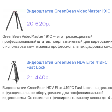
в выбранной точке или вести плавную панорамную съемку.
В корзину
Подходит для любых фото- и видеокамер с резьбовым
креплением 1/4" или 3/8". …
Видеоштатив GreenBean VideoMaster 191C
20 620р.
GreenBean VideoMaster 191C — это трехсекционный
профессиональный штатив, предназначенный для видеосъем
с использованием тяжелых профессиональных цифровых кам
с обвесом и длиннофокусными объективами. Уникальная
В корзину
конструкция штатива с карбоновыми ногами сочетает в себе
легкость, прочность и устойчи …
Видеоштатив GreenBean HDV Elite 419FC
Fast Lock
21 440р.
Видеоштатив GreenBean HDV Elite 419FC Fast Lock – надежно
и функциональное оборудование для профессиональной
видеосъемки. Он позволяет фиксировать камеру весом до 4 
в выбранной точке или вести плавную панорамную съемку.
В корзину
Подходит для любых фото- и видеокамер с резьбовым