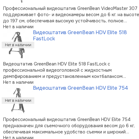
Профессиональный видеоштатив GreenBean VideoMaster 307
поддерживает фото- и видеокамеры весом до 6 кг. на высот
до 197 см, обеспечивая высокую устойчивость, полное
Нет в наличии
гашение вибраций и высокое качество съемки. Трех-
Видеоштатив GreenBean HDV Elite 518
секционные ноги штатива выполнены из алюминиевого сплава
FastLock
винтовыми металлическими …
Видеоштатив GreenBean HDV Elite 518 FastLock с
профессиональной видеоголовкой с жидкостным
демпфированием и предустановленным контбалансом
Нет в наличии
предназначен для установки цифровых камер весом до 5 кг.
Видеоштатив GreenBean HDV Elite 754
Штатив подходит для небольших видеокамер, DSLR-камер и
портативных камкодеров. Легкий, компактный шт …
Профессиональный видеоштатив GreenBean HDV Elite 754
предназначен для съемочного оборудования весом до 6 кг,
обеспечивая максимальное удобство съемки и широкий
Нет в наличии
функционал. Трехсекционный штатив выполнен из алюминий-