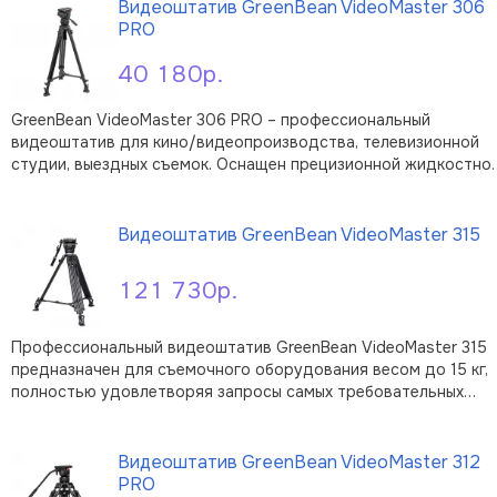
креплением 1/4" или 3/8". …
Видеоштатив GreenBean VideoMaster 306
PRO
40 180р.
GreenBean VideoMaster 306 PRO – профессиональный
видеоштатив для кино/видеопроизводства, телевизионной
студии, выездных съемок. Оснащен прецизионной жидкостно
2D-видеоголовкой с регулируемыми механизмами
В корзину
демпфирования и контрбаланса, отлично подходит для
современных цифровых видеокамер с дополни …
Видеоштатив GreenBean VideoMaster 315
121 730р.
Профессиональный видеоштатив GreenBean VideoMaster 315
предназначен для съемочного оборудования весом до 15 кг,
полностью удовлетворяя запросы самых требовательных
операторов. Комплектация штатива включает в себя
В корзину
жидкостную видеоголову, изготовленную из алюминий-
магниевого сплава с прецизионной т …
Видеоштатив GreenBean VideoMaster 312
PRO