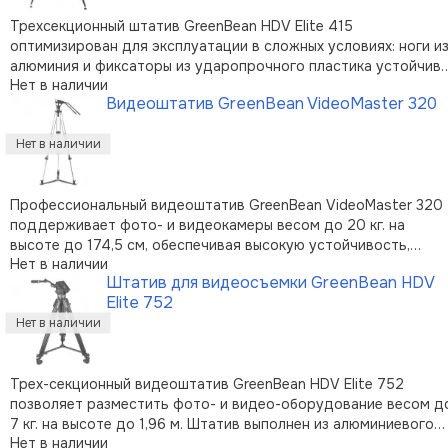
Трехсекционный штатив GreenBean HDV Elite 415
оптимизирован для эксплуатации в сложных условиях: ноги и
алюминия и фиксаторы из ударопрочного пластика устойчив
Нет в наличии
к влаге и низкой температуре, а средняя растяжка придает
Видеоштатив GreenBean VideoMaster 320
модели дополнительную жесткость конструкции. Штатив
поддерживает съемочное обор …
Профессиональный видеоштатив GreenBean VideoMaster 320
поддерживает фото- и видеокамеры весом до 20 кг. на
высоте до 174,5 см, обеспечивая высокую устойчивость,
Нет в наличии
полное гашение вибраций и высокое качество съемки. Трех-
Штатив для видеосъемки GreenBean HDV
секционные ноги штатива выполнены из алюминиевого сплава
Elite 752
винтовыми металлически …
Трех-секционный видеоштатив GreenBean HDV Elite 752
позволяет разместить фото- и видео-оборудование весом д
7 кг. на высоте до 1,96 м. Штатив выполнен из алюминиевого
Нет в наличии
сплава и оснащен верхней растяжкой для повышения