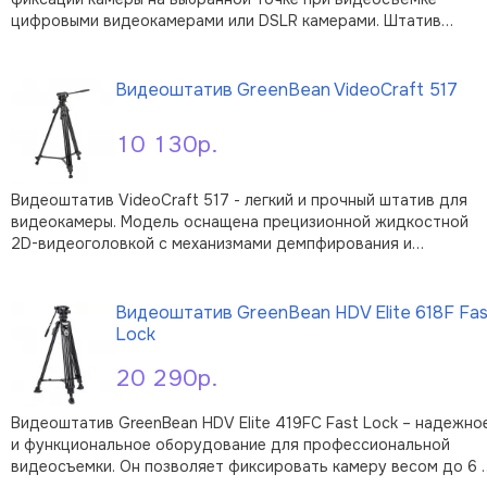
цифровыми видеокамерами или DSLR камерами. Штатив
подходит для любых фото- и видеокамер с резьбовым
В корзину
креплением 1/4” или 3/8" весом до 4 кг. Максимальная высота
штатива 188 см, минимальная раб …
Видеоштатив GreenBean VideoCraft 517
10 130р.
Видеоштатив VideoCraft 517 - легкий и прочный штатив для
видеокамеры. Модель оснащена прецизионной жидкостной
2D-видеоголовкой с механизмами демпфирования и
контрбалансом, быстросъемной площадкой и рукояткой для
В корзину
управления камерой. Головка установлена на штативную
шаровую базу 60 мм, что позволяе …
Видеоштатив GreenBean HDV Elite 618F Fas
Lock
20 290р.
Видеоштатив GreenBean HDV Elite 419FC Fast Lock – надежно
и функциональное оборудование для профессиональной
видеосъемки. Он позволяет фиксировать камеру весом до 6 