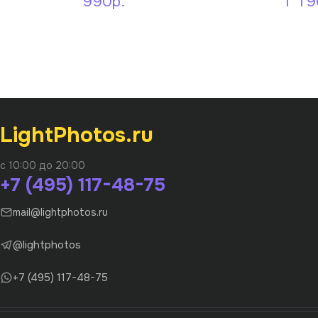
990р.
1 19
LightPhotos.ru
с 10:00 до 20:00
+7 (495) 117-48-75
mail@lightphotos.ru
@lightphotos
+7 (495) 117-48-75