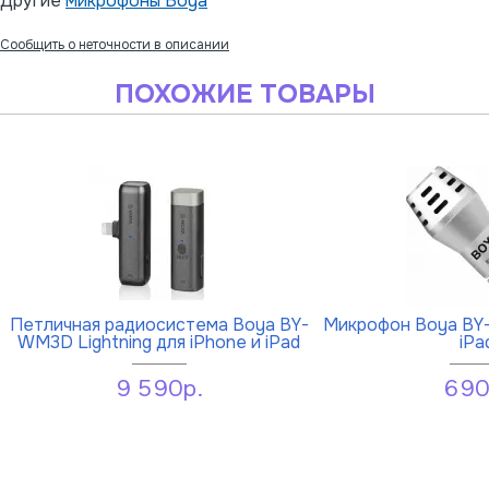
Другие
микрофоны Boya
Сообщить о неточности в описании
ПОХОЖИЕ ТОВАРЫ
Петличная радиосистема Boya BY-
Микрофон Boya BY-
WM3D Lightning для iPhone и iPad
iPa
9 590р.
690