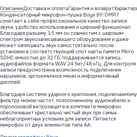
Описание
Доставка и оплата
Гарантия и возврат
Характер
Конденсаторный микрофон-пушка Boya BY-DMR7
сочетает в себе профессиональное качество записи
звука, удобство использования и широкий функционал.
Благодаря разъему 3,5 мм он совместим с широким
спектром звукозаписывающего оборудования и даже
может записывать звук самостоятельно: после
установки в соответствующий слот карты памяти Micro
SDHC емкостью до 32 ГБ, поддерживается запись
аудиофайлов формата WAV 24 бит/48 кГц. Для контроля
записи предусмотрена возможность подключения
наушников, эргономичное меню и информативный
дисплей.
Благодаря системе ударного крепления, подключаемому
фильтру низких частот, позолоченному аудиокабелю и
поролоновой ветрозащите в комплекте микрофон
обеспечивает кристально чистый звук при самых
неблагоприятных условиях для записи. Питается
микрофон от двух элементов типа AA.