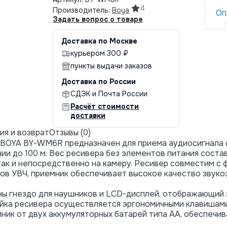
4
Производитель:
Boya
Оп
Задать вопрос о товаре
Доставка по Москве
курьером 300 ₽
пункты выдачи заказов
Доставка по России
СДЭК и Почта России
Расчёт стоимости
доставки
ия и возврат
Отзывы (0)
 BOYA BY-WM6R предназначен для приема аудиосигнала
 до 100 м. Вес ресивера без элементов питания состав
 так и непосредственно на камеру. Ресивер совместим с 
ов УВЧ, приемник обеспечивает высокое качество звукоз
ны гнездо для наушников и LCD-дисплей, отображающий 
ройка ресивера осуществляется эргономичными клавишам
мник от двух аккумуляторных батарей типа АА, обеспечи