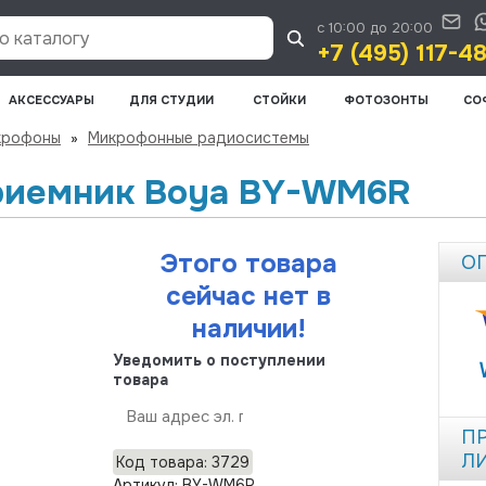
с 10:00 до 20:00
 каталогу
+7 (495) 117-4
АКСЕССУАРЫ
ДЛЯ СТУДИИ
СТОЙКИ
ФОТОЗОНТЫ
СО
крофоны
»
Микрофонные радиосистемы
риемник Boya BY-WM6R
Этого товара
О
сейчас нет в
наличии!
Уведомить о поступлении
товара
Отправить
П
Л
Код товара: 3729
Артикул: BY-WM6R