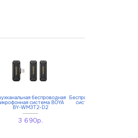
вухканальная беспроводная
Беспроводная микрофонная
икрофонная система BOYA
система Boya Boyalink
BY-WM3T2-D2
8 790р.
3 690р.