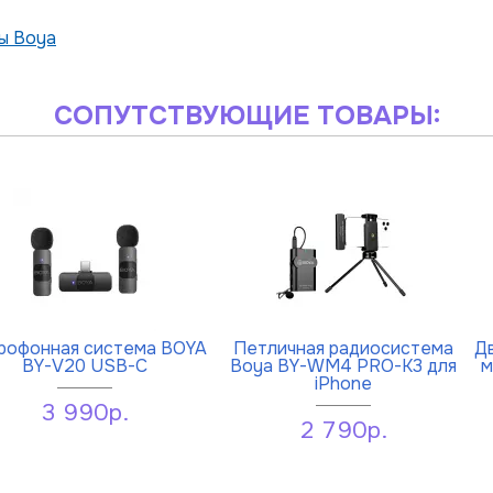
ы Boya
СОПУТСТВУЮЩИЕ ТОВАРЫ:
рофонная система BOYA
Петличная радиосистема
Д
BY-V20 USB-C
Boya BY-WM4 PRO-K3 для
м
iPhone
3 990р.
2 790р.