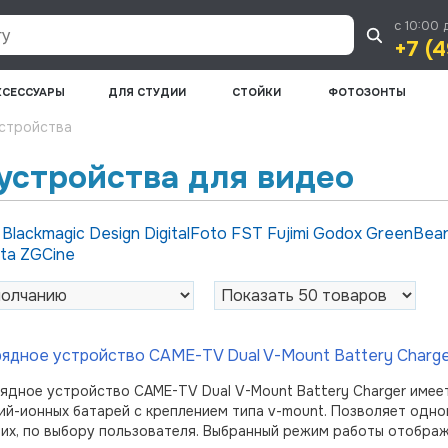
с 10:00 
+7 (4
КСЕССУАРЫ
ДЛЯ СТУДИИ
СТОЙКИ
ФОТОЗОНТЫ
устройства
устройства для видео
и
Blackmagic Design
DigitalFoto
FST
Fujimi
Godox
GreenBea
lta
ZGCine
ядное устройство CAME-TV Dual V-Mount Battery Charger
ядное устройство CAME-TV Dual V-Mount Battery Charger имее
ий-ионных батарей с креплением типа v-mount. Позволяет одн
них, по выбору пользователя. Выбранный режим работы отобр