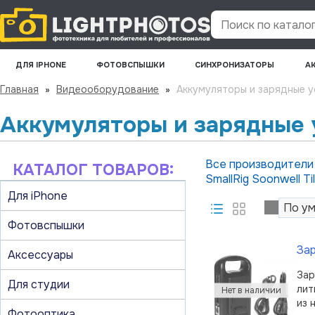
Поиск по каталогу
ДЛЯ IPHONE
ФОТОВСПЫШКИ
СИНХРОНИЗАТОРЫ
А
Главная
»
Видеооборудование
»
Аккумуляторы и зарядные 
Аккумуляторы и зарядные 
Все производител
КАТАЛОГ ТОВАРОВ:
SmallRig
Soonwell
Ti
Для iPhone
Фотовспышки
Зар
Аксессуары
Зар
Для студии
лит
из 
Фотооптика