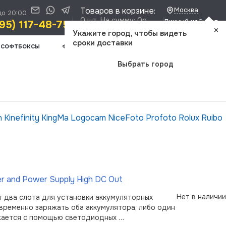
Товаров в корзине:
Москва
до 20:00
0 шт. На сумму: 0р.
Личный кабинет
95) 117-48-75
×
Доставка и оплата
Укажите город, чтобы видеть
сроки доставки
СОФТБОКСЫ
ФОТООПТИКА
ШТАТИВЫ
ВИДЕОСВЕТ
Выбрать город
n
Kinefinity
KingMa
Logocam
NiceFoto
Profoto
Rolux
Ruibo
 and Power Supply High DC Out
Нет в наличии
т два слота для установки аккумуляторных
овременно заряжать оба аккумулятора, либо один
ажается с помощью светодиодных …