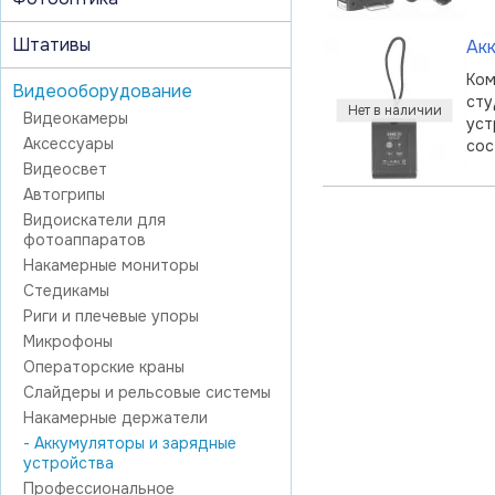
Штативы
Ак
Ком
Видеооборудование
сту
Видеокамеры
уст
Аксессуары
сос
Видеосвет
Автогрипы
Видоискатели для
фотоаппаратов
Накамерные мониторы
Стедикамы
Риги и плечевые упоры
Микрофоны
Операторские краны
Слайдеры и рельсовые системы
Накамерные держатели
- Аккумуляторы и зарядные
устройства
Профессиональное