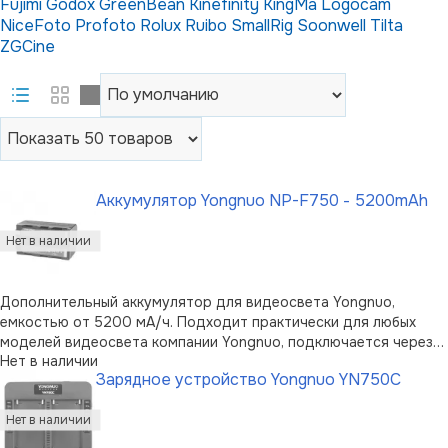
Fujimi
Godox
GreenBean
Kinefinity
KingMa
Logocam
NiceFoto
Profoto
Rolux
Ruibo
SmallRig
Soonwell
Tilta
ZGCine
Аккумулятор Yongnuo NP-F750 - 5200mAh
Дополнительный аккумулятор для видеосвета Yongnuo,
емкостью от 5200 мА/ч. Подходит практически для любых
моделей видеосвета компании Yongnuo, подключается через
Нет в наличии
специальный разъем на тыльной стороне устройства. Зарядка
Зарядное устройство Yongnuo YN750C
осуществляется при зарядного устройства (не идет в
комплекте). Совместим с …