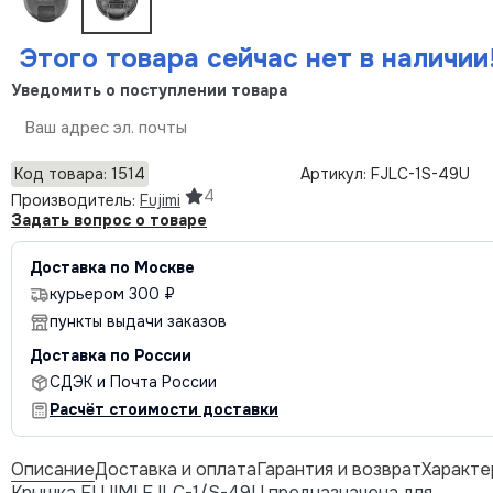
Этого товара сейчас нет в наличии
Уведомить о поступлении товара
Отправить
Код товара: 1514
Артикул: FJLC-1S-49U
4
Производитель:
Fujimi
Задать вопрос о товаре
Доставка по Москве
курьером 300 ₽
пункты выдачи заказов
Доставка по России
СДЭК и Почта России
Расчёт стоимости доставки
Описание
Доставка и оплата
Гарантия и возврат
Характе
Крышка FUJIMI FJLC-1/S-49U предназначена для