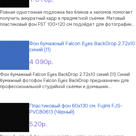
Ровная однотонная подложка без бликов и заломов помогает
получить аккуратный кадр в предметной съёмке. Матовый
пластиковый фон FST 100×120 см подойдёт для фотографии
товаров, украшений, косметики, посуды и мелкой техники, а
В корзину
также для раскладок flat lay. Матовая поверхность рассеивает
свет от вспышек …
Фон бумажный Falcon Eyes BackDrop 2.72x10
синий (11)
4 090р.
Фон бумажный Falcon Eyes BackDrop 2.72x10 синий (11) Синий
бумажный фотофон Falcon Eyes BackDrop предназначен для
профессиональной студийной съёмки и домашних
фотостудий. Это цельный рулон длиной 10 м и шириной 2,72 м,
В корзину
которого достаточно для оформления крупных сюжетов,
портретных зон и предметных с …
Пластиковый фон 60x130 см. Fujimi FJS-
PVCB0613 (Чёрный)
520р.