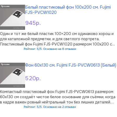
небольших предметов и виде …
Белый пластиковый фон 100x200 см. Fujimi
FJS-PVCW1020
945р.
Один и тот же белый пластик 100×200 см одинаково хорош и
для каталожной предметки, и для светлого портрета.
Пластиковый фон Fujimi FJS-PVCW1020 размером 100x200 см
даёт чистую белую основу для портретной и предметной
Рейтинг: 5/5. Основано на 8 отзывах
фотосъёмки, а заодно для видеопроизводства.Фон сделан из
В корзину
высококачественного пласти …
Фон 60x130 см. Fujimi FJS-PVCW0613 (Белый)
520р.
Компактный пластиковый фон Fujimi FJS-PVCW0613 размером
60x130 см создаёт чистое белое основание для съёмки, когда
в кадре важен ровный нейтральный тон без лишних деталей.
Такой фон одинаково удобен для предметной фотографии,
Рейтинг: 5/5. Основано на 2 отзывах
портретов крупным планом и видеосъёмки.Основа выполнена
В корзину