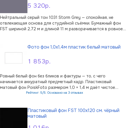
5 320р.
Нейтральный серый тон 1031 Storm Grey — спокойная, не
отвлекающая основа для студийной съёмки. Бумажный фон
FST шириной 2,72 м и длиной 11 м разворачивается в ровное
бесшовное полотно за моделью или предметом: матовая
В корзину
бумага не даёт бликов под импульсным и постоянным светом,
а серый цвет одинаково в …
Фото фон 1,0х1,4м пластик белый матовый
1 853р.
Ровный белый фон без бликов и фактуры — то, с чего
начинается аккуратный предметный кадр. Пластиковый
матовый фон PoiskFoto размером 1,0 × 1,4 м даёт чистое
однотонное поле для съёмки, где ничто не отвлекает от
Рейтинг: 5/5. Основано на 3 отзывах
объекта: продукт, документ, мелкий предмет или животное
В корзину
ложатся на нейтральный белый без …
Пластиковый фон FST 100x120 см. чёрный
матовый
1 016р.