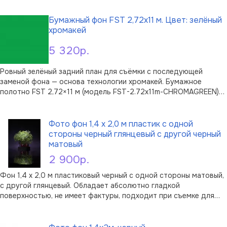
В корзину
мнётся, легко протирается и держит ровную поверхность без
складок и заломов.Персико …
Бумажный фон FST 2,72х11 м. Цвет: зелёный
хромакей
5 320р.
Ровный зелёный задний план для съёмки с последующей
заменой фона — основа технологии хромакей. Бумажное
полотно FST 2,72×11 м (модель FST-2.72х11m-CHROMAGREEN)
даёт равномерную матовую поверхность без бликов, что
В корзину
упрощает вырезание объекта и подстановку любого
цифрового фона в видео и фото.Полотно в …
Фото фон 1,4 х 2,0 м пластик с одной
стороны черный глянцевый с другой черный
матовый
2 900р.
Фон 1,4 х 2,0 м пластиковый черный с одной стороны матовый,
с другой глянцевый. Обладает абсолютно гладкой
поверхностью, не имеет фактуры, подходит при съемке для
каталогов и интернет-сайтов, предметной съемки, съемки
В корзину
животных, натюрмортов и т.д. Также фон можно использовать
в качестве защиты бум …