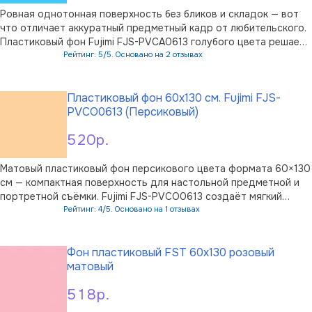
Ровная однотонная поверхность без бликов и складок — вот
что отличает аккуратный предметный кадр от любительского.
Пластиковый фон Fujimi FJS-PVCA0613 голубого цвета решает
эту задачу при съёмке небольших объектов, флэтлея и
Рейтинг: 5/5. Основано на 2 отзывах
портрета крупным планом. Матовая фактура пластика не
В корзину
отражает свет от вспыш …
Пластиковый фон 60x130 см. Fujimi FJS-
PVCO0613 (Персиковый)
520р.
Матовый пластиковый фон персикового цвета формата 60×130
см — компактная поверхность для настольной предметной и
портретной съёмки. Fujimi FJS-PVCO0613 создаёт мягкий
однородный задник без бликов, а тёплый персиковый оттенок
Рейтинг: 4/5. Основано на 1 отзывах
добавляет кадру уюта и деликатно подсвечивает кожу в
В корзину
портрете.Полотно из вы …
Фон пластиковый FST 60х130 розовый
матовый
518р.