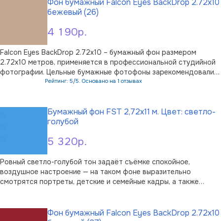
на модели или объек …
Фон бумажный Falcon Eyes BackDrop 2.72x10
бежевый (26)
4 190р.
Falcon Eyes BackDrop 2.72x10 – бумажный фон размером
2.72х10 метров, применяется в профессиональной студийной
фотографии. Цельные бумажные фотофоны зарекомендовали
себя среди профессиональных фотографов как
Рейтинг: 5/5. Основано на 1 отзывах
высококачественные фотоаксессуары, они также популярны и
В корзину
в домашних студиях. Основным пре …
Бумажный фон FST 2,72х11 м. Цвет: светло-
голубой
5 320р.
Ровный светло-голубой тон задаёт съёмке спокойное,
воздушное настроение — на таком фоне выразительно
смотрятся портреты, детские и семейные кадры, а также
предметная и fashion-съёмка. Бумажный фон FST шириной 2,72
В корзину
м раскатывается в сплошное бесшовное полотно, поэтому за
моделью не видно стыков, скла …
Фон бумажный Falcon Eyes BackDrop 2.72x10