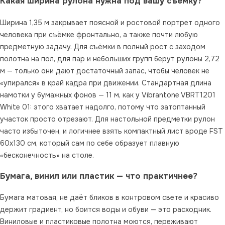
Какая ширина рулона нужна под вашу съёмку?
Ширина 1,35 м закрывает поясной и ростовой портрет одного
человека при съёмке фронтально, а также почти любую
предметную задачу. Для съёмки в полный рост с заходом
полотна на пол, для пар и небольших групп берут рулоны 2,72
м — только они дают достаточный запас, чтобы человек не
«упирался» в край кадра при движении. Стандартная длина
намотки у бумажных фонов — 11 м, как у Vibrantone VBRT1201
White 01: этого хватает надолго, потому что затоптанный
участок просто отрезают. Для настольной предметки рулон
часто избыточен, и логичнее взять компактный лист вроде FST
60x130 см, который сам по себе образует плавную
«бесконечность» на столе.
Бумага, винил или пластик — что практичнее?
Бумага матовая, не даёт бликов в контровом свете и красиво
держит градиент, но боится воды и обуви — это расходник.
Виниловые и пластиковые полотна моются, переживают