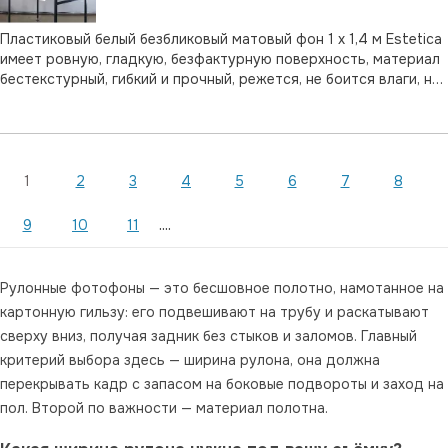
Пластиковый белый безбликовый матовый фон 1 х 1,4 м Estetica
имеет ровную, гладкую, безфактурную поверхность, материал
бестекстурный, гибкий и прочный, режется, не боится влаги, на
нем можно рисовать. Он применяется при съемке предметов,
В корзину
животных, в документальной и художественной фотографии.
Кра …
1
2
3
4
5
6
7
8
....
9
10
11
Рулонные фотофоны — это бесшовное полотно, намотанное на
картонную гильзу: его подвешивают на трубу и раскатывают
сверху вниз, получая задник без стыков и заломов. Главный
критерий выбора здесь — ширина рулона, она должна
перекрывать кадр с запасом на боковые подвороты и заход на
пол. Второй по важности — материал полотна.