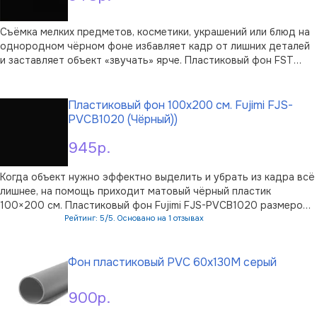
Съёмка мелких предметов, косметики, украшений или блюд на
однородном чёрном фоне избавляет кадр от лишних деталей
и заставляет объект «звучать» ярче. Пластиковый фон FST
60x130 в чёрном цвете рассчитан именно на такую
В корзину
предметную и настольную фотосъёмку: его матовая
поверхность поглощает свет и не да …
Пластиковый фон 100x200 см. Fujimi FJS-
PVCB1020 (Чёрный))
945р.
Когда объект нужно эффектно выделить и убрать из кадра всё
лишнее, на помощь приходит матовый чёрный пластик
100×200 см. Пластиковый фон Fujimi FJS-PVCB1020 размером
100×200 см создаёт глубокий нейтральный задник для
Рейтинг: 5/5. Основано на 1 отзывах
портретной и предметной фотосъёмки: матовая фактура не
В корзину
отражает студийный свет и уб …
Фон пластиковый PVC 60х130M серый
900р.