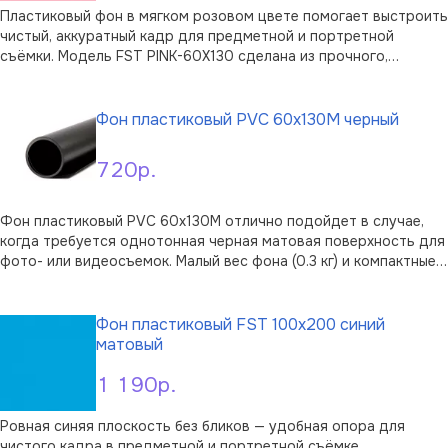
Пластиковый фон в мягком розовом цвете помогает выстроить
чистый, аккуратный кадр для предметной и портретной
съёмки. Модель FST PINK-60X130 сделана из прочного,
износостойкого пластика с равномерной прокраской по всей
В корзину
плоскости — заметных пятен и разнотона в кадре не
возникает.Главная особенность — …
Фон пластиковый PVC 60х130M черный
720р.
Фон пластиковый PVC 60х130M отлично подойдет в случае,
когда требуется однотонная черная матовая поверхность для
фото- или видеосъемок. Малый вес фона (0.3 кг) и компактные
размеры рулона (60х6х6 см) сделают его незаменимым как в
В корзину
небольшой офисной, так и в профессиональной фотостудии.
Фотофон мо …
Фон пластиковый FST 100х200 синий
матовый
1 190р.
Ровная синяя плоскость без бликов — удобная опора для
чистого кадра в предметной и портретной съёмке.