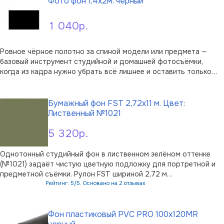
Фото фон 1,4x2м. черный
1 040р.
Ровное чёрное полотно за спиной модели или предмета —
базовый инструмент студийной и домашней фотосъёмки,
когда из кадра нужно убрать всё лишнее и оставить только
объект. Фотофон PoiskFoto размером 1,4×2 метра даёт
В корзину
тёмное поле для портретов, предметных снимков и
творческих кадров в технике low-key.М …
Бумажный фон FST 2,72х11 м. Цвет:
Лиственный №1021
5 320р.
Однотонный студийный фон в лиственном зелёном оттенке
(№1021) задаёт чистую цветную подложку для портретной и
предметной съёмки. Рулон FST шириной 2,72 м
разворачивается на всю высоту кадра и подходит как для
Рейтинг: 5/5. Основано на 2 отзывах
съёмки в полный рост, так и для групповых портретов.
В корзину
Полотно выполнено из мелованной бумаги …
Фон пластиковый PVC PRO 100х120MR