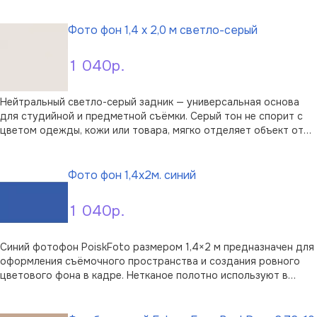
В корзину
выигрышно ложится за моделью и не перетягивает внимание с
объекта.Полотно изготовлено из ме …
Фото фон 1,4 х 2,0 м светло-серый
1 040р.
Нейтральный светло-серый задник — универсальная основа
для студийной и предметной съёмки. Серый тон не спорит с
цветом одежды, кожи или товара, мягко отделяет объект от
фона и уместен и в портрете, и в каталожной съёмке для
В корзину
маркетплейсов. Фотофон PoiskFoto PF-19645 относится к
пластиковым фонам: пок …
Фото фон 1,4x2м. синий
1 040р.
Синий фотофон PoiskFoto размером 1,4×2 м предназначен для
оформления съёмочного пространства и создания ровного
цветового фона в кадре. Нетканое полотно используют в
портретной, предметной и каталожной съёмке, когда важно
В корзину
убрать из композиции детали интерьера и сохранить внимание