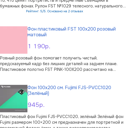
то, что ценят портретисты и предметные съёмщики в
бумажных фонах. Рулон FST №1029 телесного, натурального
оттенка создаёт мягкую нейтральную основу, на которой
Рейтинг: 5/5. Основано на 2 отзывах
выигрышно смотрятся оттенки кожи, одежда и цветные
В корзину
аксессуары.Телесный тон универ …
Фон пластиковый FST 100х200 розовый
матовый
1 190р.
Ровный розовый фон помогает получить чистый,
предсказуемый кадр без лишних деталей на заднем плане.
Пластиковое полотно FST PINK-100X200 рассчитано на
предметную и портретную съёмку: пастельный оттенок мягко
В корзину
работает в бьюти-кадре и сочетается с косметикой,
украшениями, аксессуарами и контентом для …
Фон 100x200 см. Fujimi FJS-PVCC1020
(Зелёный)
945р.
Пластиковый фон Fujimi FJS-PVCC1020, зелёный Зелёный фон
Fujimi размером 100×200 см предназначен для портретной и
предметной фотосъёмки, а также видеопроизводства.