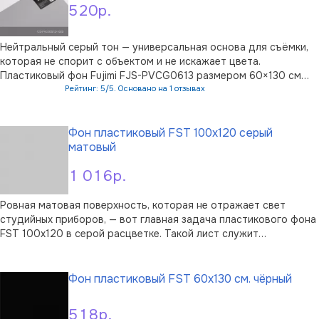
520р.
Нейтральный серый тон — универсальная основа для съёмки,
которая не спорит с объектом и не искажает цвета.
Пластиковый фон Fujimi FJS-PVCG0613 размером 60×130 см
создан для предметной и портретной фотографии, а также
Рейтинг: 5/5. Основано на 1 отзывах
для видеопроизводства, где важна чистая, спокойная
В корзину
подложка.Матовая поверхность рас …
Фон пластиковый FST 100х120 серый
матовый
1 016р.
Ровная матовая поверхность, которая не отражает свет
студийных приборов, — вот главная задача пластикового фона
FST 100х120 в серой расцветке. Такой лист служит
нейтральным задником для предметной и портретной съёмки:
В корзину
он не перетягивает внимание, а мягкий серый тон помогает
точно выставить баланс бе …
Фон пластиковый FST 60x130 см. чёрный
518р.