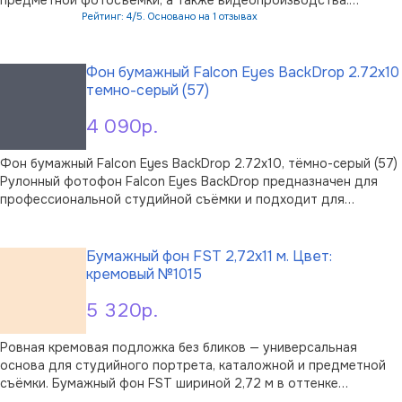
Полотно изготовлено из качественного пластика: материал не
Рейтинг: 4/5. Основано на 1 отзывах
боится воды и устойчив к образованию складок. Матовая
В корзину
поверхность помогает из …
Фон бумажный Falcon Eyes BackDrop 2.72x10
темно-серый (57)
4 090р.
Фон бумажный Falcon Eyes BackDrop 2.72x10, тёмно-серый (57)
Рулонный фотофон Falcon Eyes BackDrop предназначен для
профессиональной студийной съёмки и подходит для
домашних фотостудий. Конкретно этот вариант выполнен в
В корзину
тёмно-сером цвете (57), поэтому помогает создавать
сдержанную, нейтральную атмосф …
Бумажный фон FST 2,72х11 м. Цвет:
кремовый №1015
5 320р.
Ровная кремовая подложка без бликов — универсальная
основа для студийного портрета, каталожной и предметной
съёмки. Бумажный фон FST шириной 2,72 м в оттенке
«кремовый» №1015 задаёт мягкий тёплый тон, который