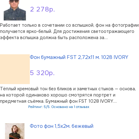
2 278р.
Работает только в сочетании со вспышкой, фон на фотографии
получается ярко-белый. Для достижения светоотражающего
эффекта вспышка должна быть расположена за
фотоаппаратом. С одной стороны по длине 1 м
В корзину
светоотражающее полотно прикрепленно к специальному
профилю с двумя ушками для крепления на стену …
Фон бумажный FST 2,72x11 м. 1028 IVORY
5 320р.
Тёплый кремовый тон без бликов и заметных стыков — основа,
на которой одинаково хорошо смотрятся портрет и
предметная съёмка. Бумажный фон FST 1028 IVORY
раскатывается в бесшовное полотно и даёт мягкий
Рейтинг: 5/5. Основано на 1 отзывах
нейтральный задник, который не спорит с моделью и
В корзину
естественно передаёт тон кожи. Матовая бумажная …
Фото фон 1,5x2м. бежевый