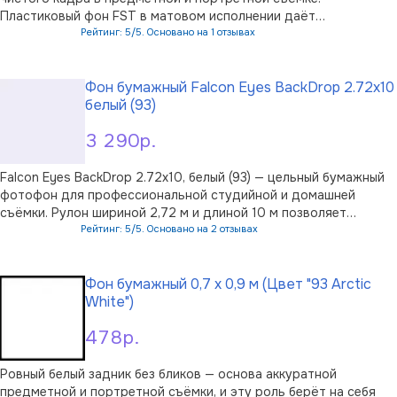
Пластиковый фон FST в матовом исполнении даёт
равномерный цвет по всей поверхности и не отражает свет
Рейтинг: 5/5. Основано на 1 отзывах
студийных источников, поэтому объект съёмки читается
В корзину
контрастно, а постобработка занимает меньше …
Фон бумажный Falcon Eyes BackDrop 2.72x10
белый (93)
3 290р.
Falcon Eyes BackDrop 2.72x10, белый (93) — цельный бумажный
фотофон для профессиональной студийной и домашней
съёмки. Рулон шириной 2,72 м и длиной 10 м позволяет
оформлять крупную съёмочную зону, включая плавный
Рейтинг: 5/5. Основано на 2 отзывах
переход от стены к полу. Белая поверхность почти лишена
В корзину
заметной текстуры, поэтому вни …
Фон бумажный 0,7 х 0,9 м (Цвет "93 Arctic
White")
478р.
Ровный белый задник без бликов — основа аккуратной
предметной и портретной съёмки, и эту роль берёт на себя