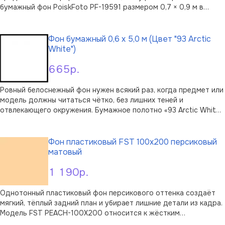
бумажный фон PoiskFoto PF-19591 размером 0,7 × 0,9 м в
оттенке «93 Arctic White». Чистый арктический белый даёт
В корзину
нейтральное поле, на котором объект легко отделяется от
фона, а свет ложится мяг …
Фон бумажный 0,6 х 5,0 м (Цвет "93 Arctic
White")
665р.
Ровный белоснежный фон нужен всякий раз, когда предмет или
модель должны читаться чётко, без лишних теней и
отвлекающего окружения. Бумажное полотно «93 Arctic White»
даёт тот чистый арктически-белый тон и матовую поверхность
В корзину
без бликов, которые нужны для предметной и каталожной
съёмки.Полотно ширин …
Фон пластиковый FST 100х200 персиковый
матовый
1 190р.
Однотонный пластиковый фон персикового оттенка создаёт
мягкий, тёплый задний план и убирает лишние детали из кадра.
Модель FST PEACH-100X200 относится к жёстким
пластиковым фонам: в отличие от тканевых, такой лист не