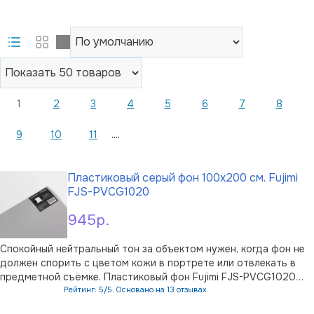
1
2
3
4
5
6
7
8
....
9
10
11
Пластиковый серый фон 100x200 см. Fujimi
FJS-PVCG1020
945р.
Спокойный нейтральный тон за объектом нужен, когда фон не
должен спорить с цветом кожи в портрете или отвлекать в
предметной съёмке. Пластиковый фон Fujimi FJS-PVCG1020
размером 100×200 см создан именно для таких задач —
Рейтинг: 5/5. Основано на 13 отзывах
компактная студийная поверхность для крупных планов,
В корзину