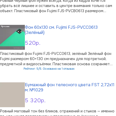
Ровный чёрный фон нужен всегда, когда из кадра хочется
убрать всё лишнее и оставить в центре внимания только сам
объект. Пластиковый фон Fujimi FJS-PVCB0613 размером
60x130 см создаёт для этого чистое матовое поле без бликов
В корзину
и отвлекающих деталей — удобное решение для домашней и
небольшой студийной …
Фон 60x130 см. Fujimi FJS-PVCC0613
(Зелёный)
520р.
Пластиковый фон Fujimi FJS-PVCC0613, зелёный Зелёный фон
Fujimi размером 60×130 см предназначен для портретной,
предметной и видеосъёмки. Пластиковая основа сохраняет
ровную поверхность и не образует складок, поэтому фон
Рейтинг: 5/5. Основано на 1 отзывах
удобно использовать в кадре без длительной подготовки.
В корзину
Матовая фактура не даёт …
Бумажный фон телесного цвета FST 2,72x11
м. №1029
5 320р.
Ровный матовый тон без бликов, отражений и стыков — именно