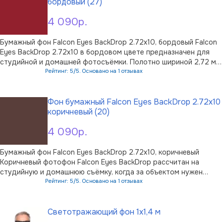
бордовый (27)
4 090р.
Бумажный фон Falcon Eyes BackDrop 2.72x10, бордовый Falcon
Eyes BackDrop 2.72x10 в бордовом цвете предназначен для
студийной и домашней фотосъёмки. Полотно шириной 2,72 м и
длиной 10 м позволяет оформить достаточно большую зону
Рейтинг: 5/5. Основано на 1 отзывах
кадра: фон подходит для портретов, предметной съёмки,
В корзину
каталогов и творч …
Фон бумажный Falcon Eyes BackDrop 2.72x10
коричневый (20)
4 090р.
Бумажный фон Falcon Eyes BackDrop 2.72x10, коричневый
Коричневый фотофон Falcon Eyes BackDrop рассчитан на
студийную и домашнюю съёмку, когда за объектом нужен
спокойный однородный фон без отвлекающих деталей.
Рейтинг: 5/5. Основано на 1 отзывах
Полотно имеет размер 2,72×10 м: ширины достаточно для
В корзину
портретов, предметной фотографии и г …
Светотражающий фон 1х1,4 м