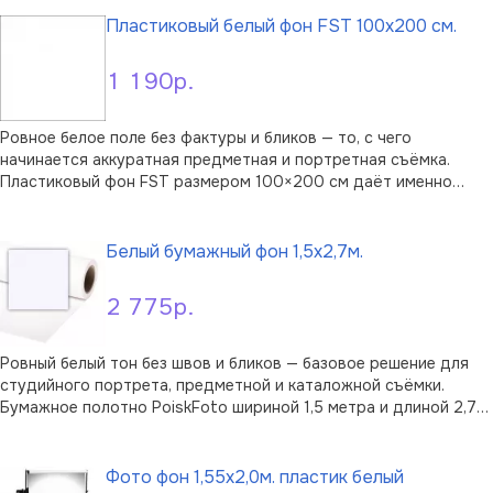
из матового пласти …
Пластиковый белый фон FST 100x200 см.
1 190р.
Ровное белое поле без фактуры и бликов — то, с чего
начинается аккуратная предметная и портретная съёмка.
Пластиковый фон FST размером 100×200 см даёт именно
такую нейтральную основу: на нём предмет или модель
В корзину
читаются чисто, без посторонних оттенков и теней от
рельефа. Пластик прочный, износостойки …
Белый бумажный фон 1,5х2,7м.
2 775р.
Ровный белый тон без швов и бликов — базовое решение для
студийного портрета, предметной и каталожной съёмки.
Бумажное полотно PoiskFoto шириной 1,5 метра и длиной 2,7
метра открывает чистое пространство под ростовые кадры,
В корзину
съёмку товаров для маркетплейсов и работу в технике high-
key. В отличие от т …
Фото фон 1,55х2,0м. пластик белый