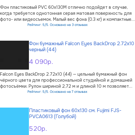
Фон пластиковый PVC 60х130M отлично подойдет в случае,
когда требуется однотонная серая матовая поверхность для
фото- или видеосъемок. Малый вес фона (0.3 кг) и компактные
размеры рулона (60х6х6 см) сделают его незаменимым как в
Рейтинг: 5/5. Основано на 3 отзывах
небольшой офисной, так и в профессиональной фотостудии.
В корзину
Фотофон мож …
Фон бумажный Falcon Eyes BackDrop 2.72x10
черный (44)
4 090р.
Falcon Eyes BackDrop 2.72x10 (44) — цельный бумажный фон
чёрного цвета для профессиональной студийной и домашней
фотосъёмки. Рулон шириной 2,72 м и длиной 10 м позволяет
закрыть значительную область кадра, оформить портретную
Рейтинг: 5/5. Основано на 7 отзывах
зону или использовать фон для предметной съёмки.
В корзину
Поверхность выполнена из …
Пластиковый фон 60x130 см. Fujimi FJS-
PVCA0613 (Голубой)
520р.