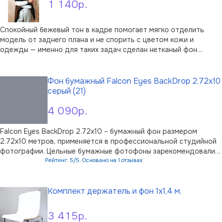
1 140р.
Спокойный бежевый тон в кадре помогает мягко отделить
модель от заднего плана и не спорить с цветом кожи и
одежды — именно для таких задач сделан нетканый фон
PoiskFoto PF-11132 размером 1,5×2 метра. Нетканый материал
В корзину
— практичный выбор для домашней и выездной съёмки: он
лёгкий, не бликует и рассеив …
Фон бумажный Falcon Eyes BackDrop 2.72x10
серый (21)
4 090р.
Falcon Eyes BackDrop 2.72x10 – бумажный фон размером
2.72х10 метров, применяется в профессиональной студийной
фотографии. Цельные бумажные фотофоны зарекомендовали
себя среди профессиональных фотографов как
Рейтинг: 5/5. Основано на 1 отзывах
высококачественные фотоаксессуары, они также популярны и
В корзину
в домашних студиях. Основным преим …
Комплект держатель и фон 1х1,4 м.
3 415р.