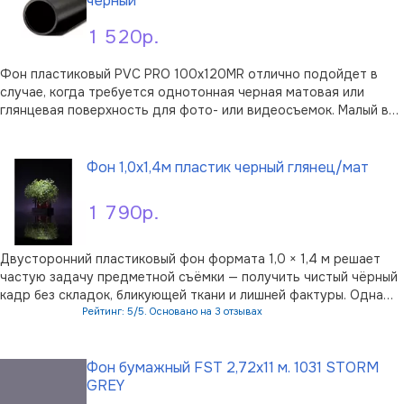
черный
1 520р.
Фон пластиковый PVC PRO 100х120MR отлично подойдет в
случае, когда требуется однотонная черная матовая или
глянцевая поверхность для фото- или видеосъемок. Малый вес
фона (0.45 кг) и компактные размеры рулона (100х6х6 см)
В корзину
сделают его незаменимым как в небольшой офисной, так и в
профессиональной ф …
Фон 1,0х1,4м пластик черный глянец/мат
1 790р.
Двусторонний пластиковый фон формата 1,0 × 1,4 м решает
частую задачу предметной съёмки — получить чистый чёрный
кадр без складок, бликующей ткани и лишней фактуры. Одна
сторона листа глянцевая, вторая матовая, поэтому под
Рейтинг: 5/5. Основано на 3 отзывах
нужный сюжет можно выбрать характер отражений, просто
В корзину
перевернув лист. Глянце …
Фон бумажный FST 2,72x11 м. 1031 STORM
GREY