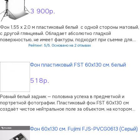
3 900р.
Фон 1,55 х 2,0 м пластиковый белый с одной стороны матовый,
с другой глянцевый. Обладает абсолютно гладкой
поверхностью, не имеет фактуры, подходит при съемке для
каталогов и интернет-сайтов, фото на документы, предметной
Рейтинг: 5/5. Основано на 2 отзывах
съемки, съемки животных, натюрмортов и т.д. Также фон
В корзину
можно испол …
Фон пластиковый FST 60x130 см. белый
518р.
Ровный белый задник — половина успеха в предметной и
портретной фотографии. Пластиковый фон FST 60x130 см
создаёт чистое нейтральное поле за объектом, на котором
предмет или модель читаются без лишних деталей. Формат
В корзину
подойдёт для съёмки небольших товаров, флэтлеев,
аксессуаров и крупных планов, а та …
Фон 60x130 см. Fujimi FJS-PVCG0613 (Серый)