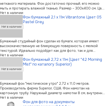
нетканого материала. Фон достаточно прочный, его можно
мыть и протирать влажной тканью. Размер – 300х400 см. Цвет
Нет в наличии
– черный.
Фон бумажный 2,1 х 11м Vibrantone Цвет 05
Pastel Grey
Бумажный студийный фон сделан из бумаги, которая имеет
высококачественную не бликующую поверхность с мелкой
текстурой. Идеально подойдет как для фото, так и для
Нет в наличии
видеосъемок. Поставляется на картонной трубе. Размер -
Фон бумажный 2,72 х 11м (Цвет "42 Morning
2,1x11 м. Цвет - Pastel Grey
Mist" по каталогу Superior)
Бумажный фон "мистическое утро" 2,72 х 11,0 метров.
Производитель фирма Superior, США. Фон намотан на
картонную трубу. Наружный диаметр намотки 8 см, внутренний
Нет в наличии
диаметр картонной трубы 53мм. Рулон фона упакован в
Фон для фото на документы
полиэтиленовый пакет и вкартонную коробку размером 273 х