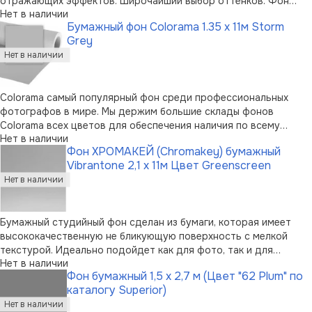
отражающих эффектов. Широчайший выбор оттенков. Фон
Нет в наличии
пользуется огромной популярностью среди фотографов.
Бумажный фон Colorama 1.35 x 11м Storm
Можно перерабатывать вторично. Возможно вертикальное
Grey
хранение в случае приме …
Colorama самый популярный фон среди профессиональных
фотографов в мире. Мы держим большие склады фонов
Colorama всех цветов для обеспечения наличия по всему
Нет в наличии
миру.Высококачественная бумага, мелкозернистая
Фон ХРОМАКЕЙ (Chromakey) бумажный
неотражающая поверхностьШирокая палитра цветовСамый
Vibrantone 2,1 х 11м Цвет Greenscreen
популярный фон для фотографов100% подлежит в …
Бумажный студийный фон сделан из бумаги, которая имеет
высококачественную не бликующую поверхность с мелкой
текстурой. Идеально подойдет как для фото, так и для
Нет в наличии
видеосъемок. Поставляется на картонной трубе. Размер -
Фон бумажный 1,5 х 2,7 м (Цвет "62 Plum" по
2,1x11 м. Цвет - Greenscreen.
каталогу Superior)