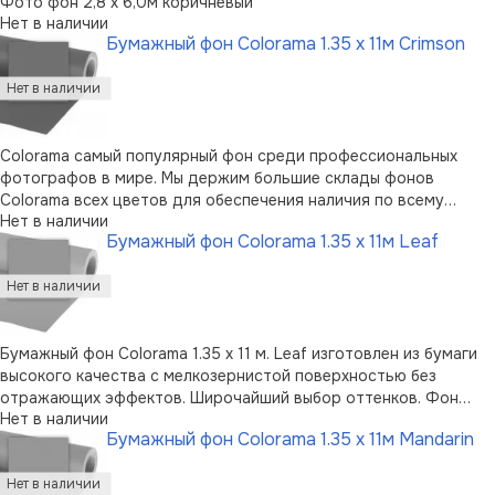
Фото фон 2,8 х 6,0м коричневый
Нет в наличии
Бумажный фон Colorama 1.35 x 11м Crimson
Colorama самый популярный фон среди профессиональных
фотографов в мире. Мы держим большие склады фонов
Colorama всех цветов для обеспечения наличия по всему
Нет в наличии
миру.Высококачественная бумага, мелкозернистая
Бумажный фон Colorama 1.35 x 11м Leaf
неотражающая поверхностьШирокая палитра цветовСамый
популярный фон для фотографов100% подлежит в …
Бумажный фон Colorama 1.35 x 11 м. Leaf изготовлен из бумаги
высокого качества с мелкозернистой поверхностью без
отражающих эффектов. Широчайший выбор оттенков. Фон
Нет в наличии
пользуется огромной популярностью среди фотографов.
Бумажный фон Colorama 1.35 x 11м Mandarin
Можно перерабатывать вторично. Возможно вертикальное
хранение в случае применения C …