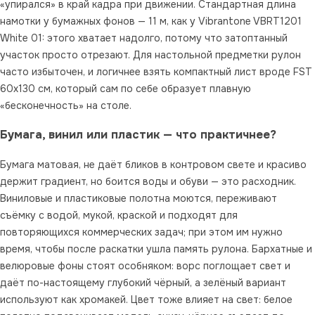
«упирался» в край кадра при движении. Стандартная длина
намотки у бумажных фонов — 11 м, как у Vibrantone VBRT1201
White 01: этого хватает надолго, потому что затоптанный
участок просто отрезают. Для настольной предметки рулон
часто избыточен, и логичнее взять компактный лист вроде FST
60x130 см, который сам по себе образует плавную
«бесконечность» на столе.
Бумага, винил или пластик — что практичнее?
Бумага матовая, не даёт бликов в контровом свете и красиво
держит градиент, но боится воды и обуви — это расходник.
Виниловые и пластиковые полотна моются, переживают
съёмку с водой, мукой, краской и подходят для
повторяющихся коммерческих задач; при этом им нужно
время, чтобы после раскатки ушла память рулона. Бархатные и
велюровые фоны стоят особняком: ворс поглощает свет и
даёт по-настоящему глубокий чёрный, а зелёный вариант
используют как хромакей. Цвет тоже влияет на свет: белое