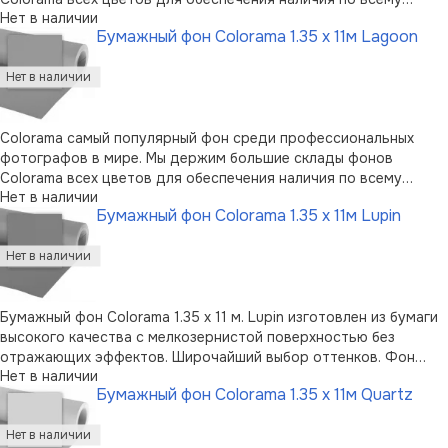
Нет в наличии
миру.Высококачественная бумага, мелкозернистая
Бумажный фон Colorama 1.35 x 11м Lagoon
неотражающая поверхностьШирокая палитра цветовСамый
популярный фон для фотографов100% подлежит в …
Colorama самый популярный фон среди профессиональных
фотографов в мире. Мы держим большие склады фонов
Colorama всех цветов для обеспечения наличия по всему
Нет в наличии
миру.Высококачественная бумага, мелкозернистая
Бумажный фон Colorama 1.35 x 11м Lupin
неотражающая поверхностьШирокая палитра цветовСамый
популярный фон для фотографов100% подлежит в …
Бумажный фон Colorama 1.35 x 11 м. Lupin изготовлен из бумаги
высокого качества с мелкозернистой поверхностью без
отражающих эффектов. Широчайший выбор оттенков. Фон
Нет в наличии
пользуется огромной популярностью среди фотографов.
Бумажный фон Colorama 1.35 x 11м Quartz
Можно перерабатывать вторично. Возможно вертикальное
хранение в случае применения …