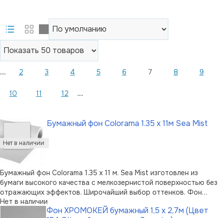
....
2
3
4
5
6
7
8
9
....
10
11
12
Бумажный фон Colorama 1.35 x 11м Sea Mist
Бумажный фон Colorama 1.35 x 11 м. Sea Mist изготовлен из
бумаги высокого качества с мелкозернистой поверхностью без
отражающих эффектов. Широчайший выбор оттенков. Фон
Нет в наличии
пользуется огромной популярностью среди фотографов.
Фон ХРОМОКЕЙ бумажный 1,5 х 2,7м (Цвет
Можно перерабатывать вторично. Возможно вертикальное