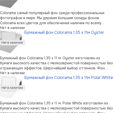
Colorama самый популярный фон среди профессиональных
фотографов в мире. Мы держим большие склады фонов
Colorama всех цветов для обеспечения наличия по всему
Нет в наличии
миру.Высококачественная бумага, мелкозернистая
Бумажный фон Colorama 1.35 x 11м Oyster
неотражающая поверхностьШирокая палитра цветовСамый
популярный фон для фотографов100% подлежит в …
Бумажный фон Colorama 1.35 x 11 м. Oyster изготовлен из
бумаги высокого качества с мелкозернистой поверхностью без
отражающих эффектов. Широчайший выбор оттенков. Фон
Нет в наличии
пользуется огромной популярностью среди фотографов.
Бумажный фон Colorama 1.35 x 11м Polar White
Можно перерабатывать вторично. Возможно вертикальное
хранение в случае применения …
Бумажный фон Colorama 1.35 x 11 м. Polar White изготовлен из
бумаги высокого качества с мелкозернистой поверхностью без