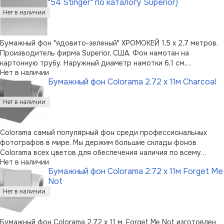
"54 Stinger" по каталогу Superior)
хранение в случае применен …
Бумажный фон "ядовито-зеленый" ХРОМОКЕЙ 1,5 х 2,7 метров.
Производитель фирма Superior, США. Фон намотан на
картонную трубу. Наружный диаметр намотки 6,1 см,
Нет в наличии
внутренний диаметр картонной трубы 50 мм. Рулон фона
Бумажный фон Colorama 2.72 x 11м Charcoal
упакован в полиэтиленовую пленку. Вес фона - 1 кг.
Colorama самый популярный фон среди профессиональных
фотографов в мире. Мы держим большие склады фонов
Colorama всех цветов для обеспечения наличия по всему
Нет в наличии
миру.Высококачественная бумага, мелкозернистая
Бумажный фон Colorama 2.72 x 11м Forget Me
неотражающая поверхностьШирокая палитра цветовСамый
Not
популярный фон для фотографов100% подлежит в …
Бумажный фон Colorama 2.72 x 11 м. Forget Me Not изготовлен