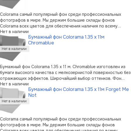
Colorama самый популярный фон среди профессиональных
фотографов в мире. Мы держим большие склады фонов
Colorama всех цветов для обеспечения наличия по всему
Нет в наличии
миру.Высококачественная бумага, мелкозернистая
Бумажный фон Colorama 1.35 x 11м
неотражающая поверхностьШирокая палитра цветовСамый
Chromablue
популярный фон для фотографов100% подлежит в …
Бумажный фон Colorama 1.35 x 11 м. Chromablue изготовлен из
бумаги высокого качества с мелкозернистой поверхностью без
отражающих эффектов. Широчайший выбор оттенков. Фон
Нет в наличии
пользуется огромной популярностью среди фотографов.
Бумажный фон Colorama 1.35 x 11м Forget Me
Можно перерабатывать вторично. Возможно вертикальное
Not
хранение в случае при …
Colorama самый популярный фон среди профессиональных
фотографов в мире. Мы держим большие склады фонов
Colorama всех цветов для обеспечения наличия по всему