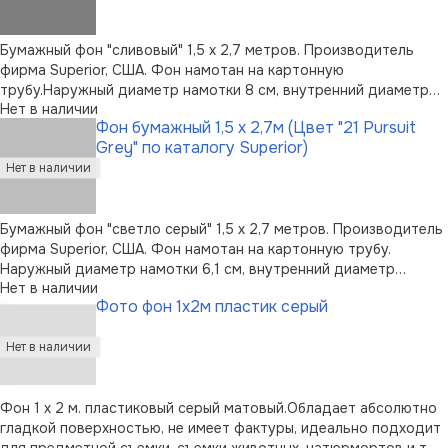
Бумажный фон "сливовый" 1,5 х 2,7 метров. Производитель
фирма Superior, США. Фон намотан на картонную
трубу.Наружный диаметр намотки 8 см, внутренний диаметр
Нет в наличии
картонной трубы 53мм.
Фон бумажный 1,5 х 2,7м (Цвет "21 Pursuit
Grey" по каталогу Superior)
Бумажный фон "светло серый" 1,5 х 2,7 метров. Производитель
фирма Superior, США. Фон намотан на картонную трубу.
Наружный диаметр намотки 6,1 см, внутренний диаметр
Нет в наличии
картонной трубы 50 мм. Рулон фона упакован в
Фото фон 1х2м пластик серый
полиэтиленовую пленку. Вес фона - 1 кг.
Фон 1 х 2 м. пластиковый серый матовый.Обладает абсолютно
гладкой поверхностью, не имеет фактуры, идеально подходит
для предметной съемки, съемки животных, натюрмортов и т.д.