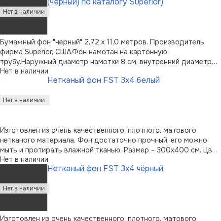
(черный) по каталогу Superior)
Бумажный фон "черный" 2,72 х 11,0 метров. Производитель
фирма Superior, США.Фон намотан на картонную
трубу.Наружный диаметр намотки 8 см, внутренний диаметр
Нет в наличии
картонной трубы 53 мм. Рулон фона упакован в
Нетканый фон FST 3x4 белый
полиэтиленовый пакет и вкартонную коробку размером 273 х
10 х 10 см. Вес фона без упаковки 5 кг.Ве …
Изготовлен из очень качественного, плотного, матового,
нетканого материала. Фон достаточно прочный, его можно
мыть и протирать влажной тканью. Размер – 300х400 см. Цвет
Нет в наличии
– белый.
Нетканый фон FST 3x4 чёрный
Изготовлен из очень качественного, плотного, матового,