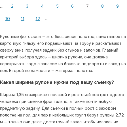
....
2
3
4
5
6
7
8
9
....
10
11
12
Рулонные фотофоны — это бесшовное полотно, намотанное на
картонную гильзу: его подвешивают на трубу и раскатывают
сверху вниз, получая задник без стыков и заломов. Главный
критерий выбора здесь — ширина рулона, она должна
перекрывать кадр с запасом на боковые подвороты и заход на
пол. Второй по важности — материал полотна.
Какая ширина рулона нужна под вашу съёмку?
Ширина 1,35 м закрывает поясной и ростовой портрет одного
человека при съёмке фронтально, а также почти любую
предметную задачу. Для съёмки в полный рост с заходом
полотна на пол, для пар и небольших групп берут рулоны 2,72
м — только они дают достаточный запас, чтобы человек не