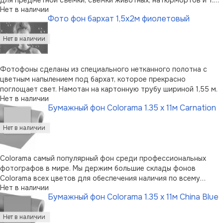
Нет в наличии
Толщина листа 0,4 мм, прочный, износостойкий, не боится
Фото фон бархат 1,5х2м фиолетовый
воды, легко чистится. Упакован в картонный тубус.
Фотофоны сделаны из специального нетканного полотна с
цветным напылением под бархат, которое прекрасно
поглощает свет. Намотан на картонную трубу шириной 1,55 м.
Нет в наличии
Бумажный фон Colorama 1.35 x 11м Carnation
Colorama самый популярный фон среди профессиональных
фотографов в мире. Мы держим большие склады фонов
Colorama всех цветов для обеспечения наличия по всему
Нет в наличии
миру.Высококачественная бумага, мелкозернистая
Бумажный фон Colorama 1.35 x 11м China Blue
неотражающая поверхностьШирокая палитра цветовСамый
популярный фон для фотографов100% подлежит в …