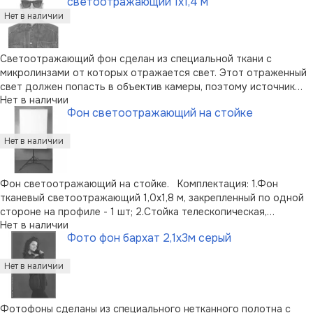
светоотражающий 1х1,4 м
10 х 10 см.Вес фона без упа …
Светоотражающий фон сделан из специальной ткани с
микролинзами от которых отражается свет. Этот отраженный
свет должен попасть в объектив камеры, поэтому источник
Нет в наличии
света, импульсный или постоянный, распалагают вокруг
Фон светоотражающий на стойке
оптической оси объектива. Таким источником может быть как
кольцевой осветитель, та …
Фон светоотражающий на стойке. Комплектация: 1.Фон
тканевый светоотражающий 1,0х1,8 м, закрепленный по одной
стороне на профиле - 1 шт; 2.Стойка телескопическая,
Нет в наличии
максимальная высота 2,4 м - 1 шт; 3.Зажим 1 м - 1 шт;
Фото фон бархат 2,1х3м серый
4.Крепление центральное для установки зажима с фон …
Фотофоны сделаны из специального нетканного полотна с