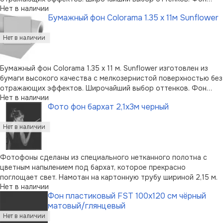
Нет в наличии
пользуется огромной популярностью среди фотографов.
Бумажный фон Colorama 1.35 x 11м Sunflower
Можно перерабатывать вторично. Возможно вертикальное
хранение в случае прим …
Бумажный фон Colorama 1.35 x 11 м. Sunflower изготовлен из
бумаги высокого качества с мелкозернистой поверхностью без
отражающих эффектов. Широчайший выбор оттенков. Фон
Нет в наличии
пользуется огромной популярностью среди фотографов.
Фото фон бархат 2,1х3м черный
Можно перерабатывать вторично. Возможно вертикальное
хранение в случае примене …
Фотофоны сделаны из специального нетканного полотна с
цветным напылением под бархат, которое прекрасно
поглощает свет. Намотан на картонную трубу шириной 2,15 м.
Нет в наличии
Фон пластиковый FST 100x120 см чёрный
матовый/глянцевый