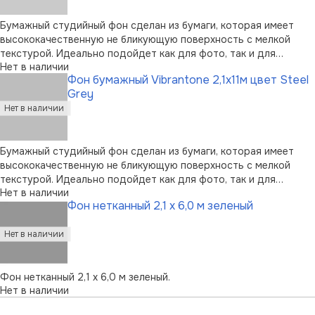
Бумажный студийный фон сделан из бумаги, которая имеет
высококачественную не бликующую поверхность с мелкой
текстурой. Идеально подойдет как для фото, так и для
Нет в наличии
видеосъемок. Поставляется на картонной трубе. Размер -
Фон бумажный Vibrantone 2,1x11м цвет Steel
2,1x11 м. Цвет - Pink.
Grey
Бумажный студийный фон сделан из бумаги, которая имеет
высококачественную не бликующую поверхность с мелкой
текстурой. Идеально подойдет как для фото, так и для
Нет в наличии
видеосъемок. Поставляется на картонной трубе. Размер -
Фон нетканный 2,1 х 6,0 м зеленый
2,1x11 м. Цвет - Steel Grey.
Фон нетканный 2,1 х 6,0 м зеленый.
Нет в наличии