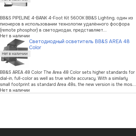
BB&S PIPELINE 4-BANK 4-Foot Kit 5600K BB&S Lighting, один из
пионеров в использовании технологии удалённого фосфора
(remote phosphor) в светодиодах, представляет
Нет в наличии
революционную новинку – систему Pipeline LED.
Светодиодный осветитель BB&S AREA 48
Многоламповая система 4 foot 4 Bank System …
Color
BB&S AREA 48 Color The Area 48 Color sets higher standards for
dial-in, full-color as well as true white accuracy. With a similarly
small footprint as standard Area 48s, the new version is the most
Нет в наличии
powerful compact full color LED panel on the market today
delivering up to …