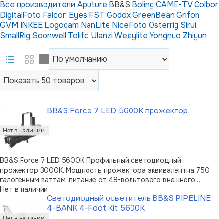
Все производители
Aputure
BB&S
Boling
CAME-TV
Colbor
DigitalFoto
Falcon Eyes
FST
Godox
GreenBean
Grifon
GVM
INKEE
Logocam
NanLite
NiceFoto
Osterrig
Sirui
SmallRig
Soonwell
Tolifo
Ulanzi
Weeylite
Yongnuo
Zhiyun
BB&S Force 7 LED 5600K прожектор
BB&S Force 7 LED 5600K Профильный светодиодный
прожектор 3000K. Мощность прожектора эквивалентна 750
галогенным ваттам, питание от 48-вольтового внешнего
Нет в наличии
источника питания. Ровный край светового пятна, отсутствие
Светодиодный осветитель BB&S PIPELINE
горячей точки. Нет двойных теней при использовании Гобо и
4-BANK 4-Foot Kit 5600K
эффектов. Force 7 поставляе …