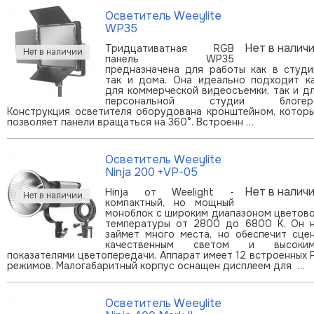
Осветитель Weeylite
WP35
Нет в налич
Тридцативатная RGB
панель WP35
предназначена для работы как в студи
так и дома. Она идеально подходит к
для коммерческой видеосъемки, так и д
персональной студии блогера
Конструкция осветителя оборудована кронштейном, котор
позволяет панели вращаться на 360°. Встроенн …
Осветитель Weeylite
Ninja 200 +VP-05
Нет в налич
Нinja от Weelight -
компактный, но мощный
моноблок с широким диапазоном цветов
температуры от 2800 до 6800 K. Он 
займет много места, но обеспечит сце
качественным светом и высоким
показателями цветопередачи. Аппарат имеет 12 встроенных 
режимов. Малогабаритный корпус оснащен дисплеем для …
Осветитель Weeylite