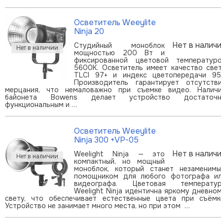
Осветитель Weeylite
Ninja 20
Нет в налич
Студийный моноблок
мощностью 200 Вт и
фиксированной цветовой температур
5600К. Осветитель имеет качество све
TLCI 97+ и индекс цветопередачи 95
Производитель гарантирует отсутств
мерцания, что немаловажно при съемке видео. Налич
байонета Bowens делает устройство достаточн
функциональным и …
Осветитель Weeylite
Ninja 300 +VP-05
Нет в налич
Weelight Ninja — это
компактный, но мощный
моноблок, который станет незаменим
помощником для любого фотографа и
видеографа. Цветовая температу
Weelight Ninja идентична яркому дневно
свету, что обеспечивает естественные цвета при съёмк
Устройство не занимает много места, но при этом …