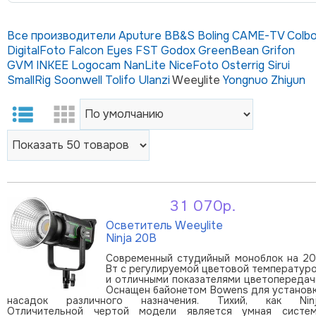
Все производители
Aputure
BB&S
Boling
CAME-TV
Colbo
DigitalFoto
Falcon Eyes
FST
Godox
GreenBean
Grifon
GVM
INKEE
Logocam
NanLite
NiceFoto
Osterrig
Sirui
SmallRig
Soonwell
Tolifo
Ulanzi
Weeylite
Yongnuo
Zhiyun
31 070р.
В корзину
Осветитель Weeylite
Ninja 20B
Современный студийный моноблок на 2
Вт с регулируемой цветовой температур
и отличными показателями цветопередач
Оснащен байонетом Bowens для установ
насадок различного назначения. Тихий, как Nin
Отличительной чертой модели является умная систе