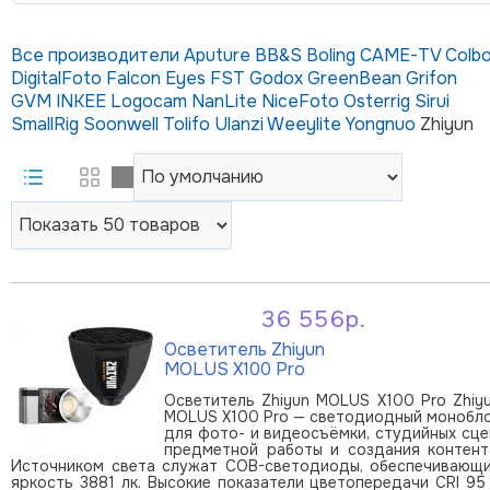
Все производители
Aputure
BB&S
Boling
CAME-TV
Colbo
DigitalFoto
Falcon Eyes
FST
Godox
GreenBean
Grifon
GVM
INKEE
Logocam
NanLite
NiceFoto
Osterrig
Sirui
SmallRig
Soonwell
Tolifo
Ulanzi
Weeylite
Yongnuo
Zhiyun
36 556р.
В корзину
Осветитель Zhiyun
MOLUS X100 Pro
Осветитель Zhiyun MOLUS X100 Pro Zhiy
MOLUS X100 Pro — светодиодный монобл
для фото- и видеосъёмки, студийных сце
предметной работы и создания контент
Источником света служат COB-светодиоды, обеспечивающ
яркость 3881 лк. Высокие показатели цветопередачи CRI 95