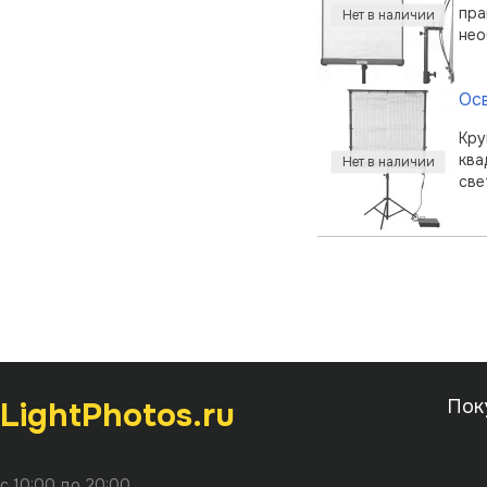
пра
Ос
Кру
ква
све
LightPhotos.ru
Пок
с 10:00 до 20:00