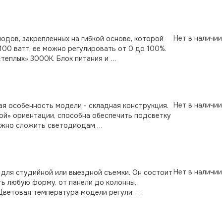
Нет в наличии
дов, закрепленных на гибкой основе, которой
00 ватт, ее можно регулировать от 0 до 100%.
теплых» 3000К. Блок питания и …
Нет в наличии
ная особенность модели - складная конструкция.
ой» ориентации, способна обеспечить подсветку
можно сложить светодиодам …
Нет в наличии
для студийной или выездной съемки. Он состоит
ь любую форму, от панели до колонны,
 Цветовая температура модели регули …