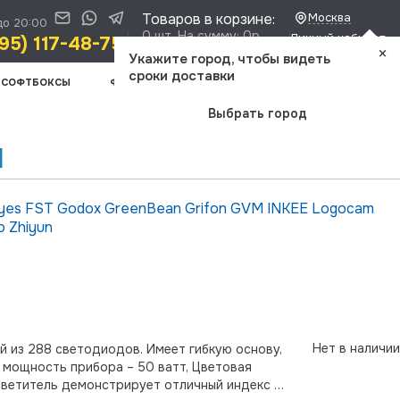
Товаров в корзине:
Москва
до 20:00
0 шт. На сумму: 0р.
Личный кабинет
95) 117-48-75
×
Доставка и оплата
Укажите город, чтобы видеть
сроки доставки
СОФТБОКСЫ
ФОТООПТИКА
ШТАТИВЫ
ВИДЕОСВЕТ
Выбрать город
l
Eyes
FST
Godox
GreenBean
Grifon
GVM
INKEE
Logocam
uo
Zhiyun
Нет в наличии
 из 288 светодиодов. Имеет гибкую основу,
 мощность прибора – 50 ватт, Цветовая
светитель демонстрирует отличный индекс …