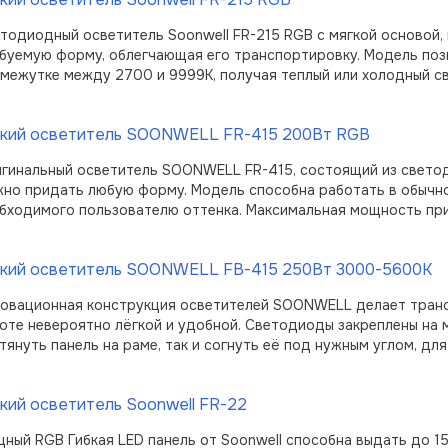
тодиодный осветитель Soonwell FR-215 RGB с мягкой основой
буемую форму, облегчающая его транспортировку. Модель поз
межутке между 2700 и 9999К, получая теплый или холодный с
бкий осветитель SOONWELL FR-415 200Вт RGB
гинальный осветитель SOONWELL FR-415, состоящий из светоди
но придать любую форму. Модель способна работать в обычно
бходимого пользователю оттенка. Максимальная мощность при
бкий осветитель SOONWELL FB-415 250Вт 3000-5600К
овационная конструкция осветителей SOONWELL делает транс
оте невероятно лёгкой и удобной. Светодиоды закреплены на м
тянуть панель на раме, так и согнуть её под нужным углом, для
кий осветитель Soonwell FR-22
ный RGB Гибкая LED панель от Soonwell способна выдать до 15