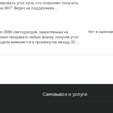
ировать угол луча, что позволяет получить
необычные художественные эффекты, или даже осветить комнату на 360°. Видео не поддержива …
Нет в наличии
из 3696 светодиодов, закрепленных на
можно придавать любую форму, получая угол
модели изменяется в промежутке между 30 …
Самовывоз и услуги