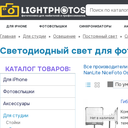
Поиск по каталогу
ДЛЯ IPHONE
ФОТОВСПЫШКИ
СИНХРОНИЗАТОРЫ
А
Главная
»
Для студии
»
Освещение
»
Постоянный свет
»
С
Светодиодный свет для фо
Все производител
КАТАЛОГ ТОВАРОВ:
NanLite
NiceFoto
Os
Для iPhone
Фотовспышки
Ги
Аксессуары
Ком
Для студии
ком
Стойки
тем