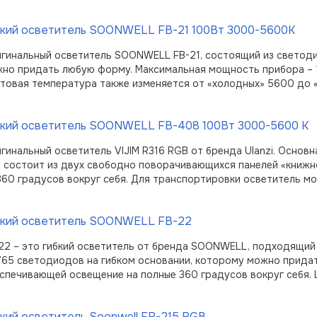
бкий осветитель SOONWELL FB-21 100Вт 3000-5600K
гинальный осветитель SOONWELL FB-21, состоящий из светодио
но придать любую форму. Максимальная мощность прибора – 1
товая температура также изменяется от «холодных» 5600 до «
бкий осветитель SOONWELL FB-408 100Вт 3000-5600 К
гинальный осветитель VIJIM R316 RGB от бренда Ulanzi. Основ
 состоит из двух свободно поворачивающихся панелей «книжн
360 градусов вокруг себя. Для транспортировки осветитель 
бкий осветитель SOONWELL FB-22
22 – это гибкий осветитель от бренда SOONWELL, подходящий 
765 светодиодов на гибком основании, которому можно придат
спечивающей освещение на полные 360 градусов вокруг себя.
кий осветитель Soonwell FR-215 RGB