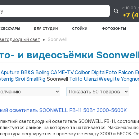
с 10:00 
+7 (4
КСЕССУАРЫ
ДЛЯ СТУДИИ
СТОЙКИ
ФОТОЗОНТЫ
ветодиодный свет
»
Soonwell
то- и видеосъёмки Soonwel
и
Aputure
BB&S
Boling
CAME-TV
Colbor
DigitalFoto
Falcon 
terrig
Sirui
SmallRig
Soonwell
Tolifo
Ulanzi
Weeylite
Yongn
бкий осветитель SOONWELL FB-11 50Вт 3000-5600К
пактный светодиодный осветитель SOONWELL FB-11, состоящий
плектуется рамкой, на которую та натягивается. Максимальная
пература регулируется в промежутке между 3000 и 5600К. О