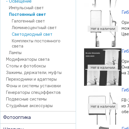
- Освещение
Импульсный свет
Ги
Постоянный свет
Галогенный свет
Ори
Люминесцентный свет
мож
Цве
Светодиодный свет
Комплекты постоянного
света
Ги
Лампы
Модификаторы света
Ори
Столы и фотобоксы
Она
Зажимы, держатели, муфты
на 
Переходники и адаптеры
Фоны и системы установки
Ги
Генераторы спецэффектов
Подвесные системы
FB-
Студийные аксессуары
из 
обе
Фотооптика
Гиб