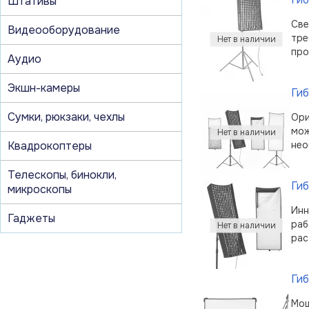
Штативы
Све
Видеооборудование
тре
про
Аудио
Экшн-камеры
Ги
Сумки, рюкзаки, чехлы
Ори
мож
Квадрокоптеры
нео
Телескопы, бинокли,
Ги
микроскопы
Инн
Гаджеты
раб
рас
Гиб
Мощ