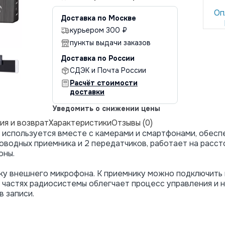
Оп
Доставка по Москве
курьером 300 ₽
пункты выдачи заказов
Доставка по России
СДЭК и Почта России
Расчёт стоимости
доставки
Уведомить о снижении цены
ия и возврат
Характеристики
Отзывы (0)
спользуется вместе с камерами и смартфонами, обеспе
оводных приемника и 2 передатчиков, работает на расст
оны.
у внешнего микрофона. К приемнику можно подключить 
х частях радиосистемы облегчает процесс управления и 
в записи.