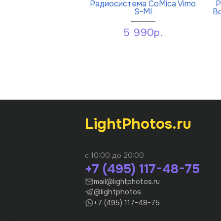
Радиосистема CoMica Vimo
Р
S-MI
Bo
5 990р.
LightPhotos.ru
с 10:00 до 20:00
+7 (495) 117-48-75
mail@lightphotos.ru
@lightphotos
+7 (495) 117-48-75