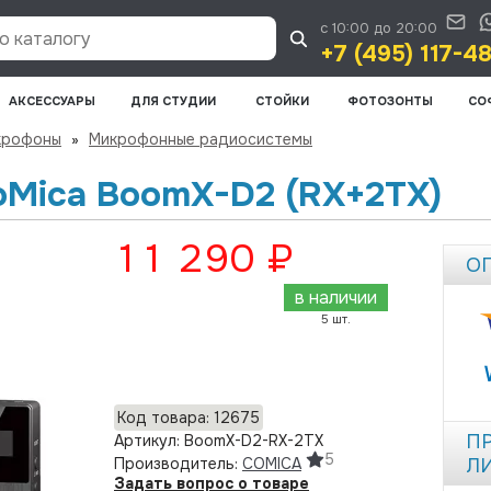
с 10:00 до 20:00
 каталогу
+7 (495) 117-4
АКСЕССУАРЫ
ДЛЯ СТУДИИ
СТОЙКИ
ФОТОЗОНТЫ
СО
крофоны
»
Микрофонные радиосистемы
Mica BoomX-D2 (RX+2TX)
11 290 ₽
О
в наличии
5 шт.
Добавить в корзину
Код товара: 12675
П
Артикул: BoomX-D2-RX-2TX
5
Производитель:
COMICA
Л
Задать вопрос о товаре