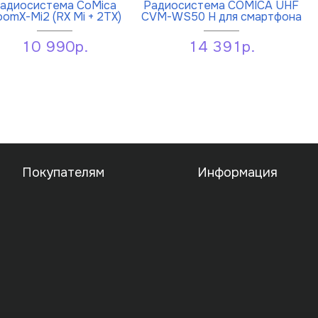
адиосистема CoMica
Радиосистема COMICA UHF
omX-Mi2 (RX Mi + 2TX)
CVM-WS50 H для смартфона
10 990р.
14 391р.
Покупателям
Информация