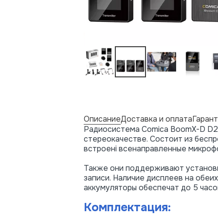
Описание
Доставка и оплата
Гарант
Радиосистема Comica BoomX-D D2 и
стереокачестве. Состоит из беспр
встроені всенаправленные микроф
Также они поддерживают установк
записи. Наличие дисплеев на обеи
аккумуляторы обеспечат до 5 часо
Комплектация: