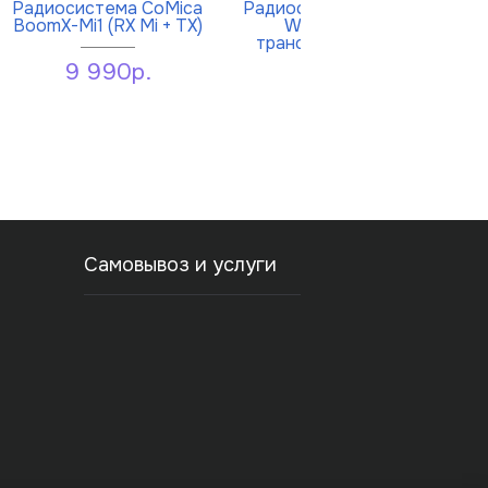
Радиосистема CoMica
Радиосистема Comica CVM-
BoomX-Mi1 (RX Mi + TX)
WM100 plus UHF (2
трансмиттер + 1 ресивер)
9 990р.
18 018р.
Самовывоз и услуги