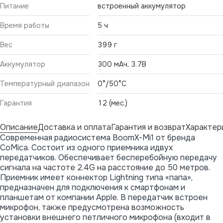
Питание
встроенный аккумулятор
Время работы
5 ч
Вес
399 г
Аккумулятор
300 мАч, 3.7В
Температурный диапазон
0°/50°С
Гарантия
12 (мес.)
Описание
Доставка и оплата
Гарантия и возврат
Характер
Современная радиосистема BoomX-Mi1 от бренда
CoMica. Состоит из одного приемника идвух
передатчиков. Обеспечивает бесперебойную передачу
сигнала на частоте 2.4G на расстояние до 50 метров.
Приемник имеет коннектор Lightning типа «папа»,
предназначен для подключения к смартфонам и
планшетам от компании Apple. В передатчик встроен
микрофон, также предусмотрена возможность
установки внешнего петличного микрофона (входит в