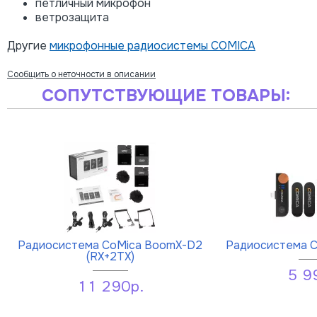
петличный микрофон
ветрозащита
Другие
микрофонные радиосистемы COMICA
Сообщить о неточности в описании
СОПУТСТВУЮЩИЕ ТОВАРЫ:
Радиосистема CoMica BoomX-D2
Радиосистема C
(RX+2TX)
5 9
11 290р.